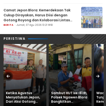
Camat Jepon Blora: Kemerdekaan Tak
Cukup Dirayakan, Harus Diisi dengan
Gotong Royong dan Kolaborasi Lintas
Sektor
BERITA
Jumat, 07 Agu 2026 13:21 WIB
PERISTIWA
Ketika Agustus
Sambut HUT ke-81 RI,
Wadu
Menyatukan Jepon,
Polsek Ngawen Blora
Tunju
Dari Aksi Gotong
Bangkitkan
Kemba
Royong hingga
Semangat Juang
Korba