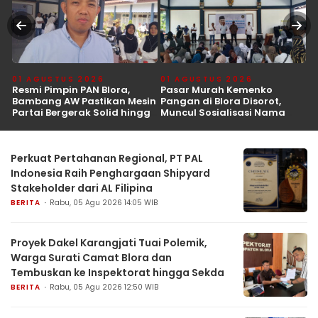
01 AGUSTUS 2026
01 AGUSTUS 2026
2
Resmi Pimpin PAN Blora,
Pasar Murah Kemenko
W
Bambang AW Pastikan Mesin
Pangan di Blora Disorot,
P
Partai Bergerak Solid hingga
Muncul Sosialisasi Nama
T
Tingkat TPS
Caleg di Lokasi Kegiatan
Perkuat Pertahanan Regional, PT PAL
Indonesia Raih Penghargaan Shipyard
Stakeholder dari AL Filipina
BERITA
Rabu, 05 Agu 2026 14:05 WIB
Proyek Dakel Karangjati Tuai Polemik,
Warga Surati Camat Blora dan
Tembuskan ke Inspektorat hingga Sekda
BERITA
Rabu, 05 Agu 2026 12:50 WIB