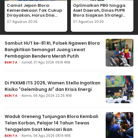
Camat Jepon Blora:
Optimalkan PBG hingga
Kemerdekaan Tak Cukup
Aset Daerah, Dinas PUPR
Dirayakan, Harus Diisi
Blora Siapkan Strategi
dengan Gotong Royong
Kejar Sisa Target PAD
07 Agustus 2026
07 Agustus 2026
dan Kolaborasi Lintas
Rp557 Juta
Sektor
Sambut HUT ke-81 RI, Polsek Ngawen Blora
Bangkitkan Semangat Juang Lewat
Pembagian Bendera Merah Putih
BERITA
Jumat, 07 Agu 2026 09:16 WIB
Di PKKMB ITS 2026, Wamen Stella Ingatkan
Risiko "Gelembung AI" dan Krisis Energi
BERITA
Kamis, 06 Agu 2026 22:25 WIB
Waduk Greneng Tunjungan Blora Kembali
Telan Korban, Pelajar 14 Tahun Tewas
Tenggelam Saat Mencari Ikan
BERITA
Kamis, 06 Agu 2026 08:19 WIB