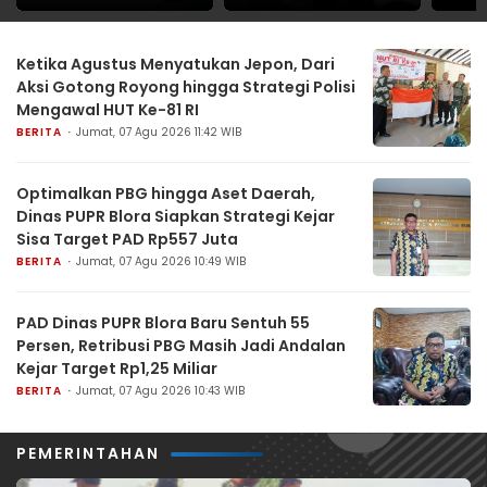
Strategi Polisi
Lewat Pembagian
Tahu
Mengawal HUT Ke-81
Bendera Merah Putih
Teng
RI
Menca
Ketika Agustus Menyatukan Jepon, Dari
Aksi Gotong Royong hingga Strategi Polisi
Mengawal HUT Ke-81 RI
BERITA
Jumat, 07 Agu 2026 11:42 WIB
Optimalkan PBG hingga Aset Daerah,
Dinas PUPR Blora Siapkan Strategi Kejar
Sisa Target PAD Rp557 Juta
BERITA
Jumat, 07 Agu 2026 10:49 WIB
PAD Dinas PUPR Blora Baru Sentuh 55
Persen, Retribusi PBG Masih Jadi Andalan
Kejar Target Rp1,25 Miliar
BERITA
Jumat, 07 Agu 2026 10:43 WIB
PEMERINTAHAN