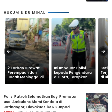
HUKUM & KRIMINAL
2 Korban Dirawat,
Ini Imbauan Polisi
Setia
Perempuan dan
kepada Pengendara
Terja
Bocah Meninggal di
di Blora, Terapkan
di Blo
Jalur Pantura Tuban
'Tri Siap Berkendara'
Tewas
untuk Cegah
Semes
Kecelakaan
2026
Polisi Patroli Selamatkan Bayi Prematur
usai Ambulans Alami Kendala di
Jatinangor, Dievakuasi ke RS Unpad