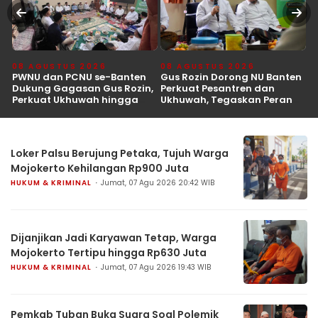
08 AGUSTUS 2026
08 AGUSTUS 2026
0
a
PWNU dan PCNU se-Banten
Gus Rozin Dorong NU Banten
R
an
Dukung Gagasan Gus Rozin,
Perkuat Pesantren dan
B
Perkuat Ukhuwah hingga
Ukhuwah, Tegaskan Peran
P
Kemandirian Pesantren
sebagai Mitra Kritis
T
Pemerintah
Loker Palsu Berujung Petaka, Tujuh Warga
Mojokerto Kehilangan Rp900 Juta
HUKUM & KRIMINAL
Jumat, 07 Agu 2026 20:42 WIB
Dijanjikan Jadi Karyawan Tetap, Warga
Mojokerto Tertipu hingga Rp630 Juta
HUKUM & KRIMINAL
Jumat, 07 Agu 2026 19:43 WIB
Pemkab Tuban Buka Suara Soal Polemik