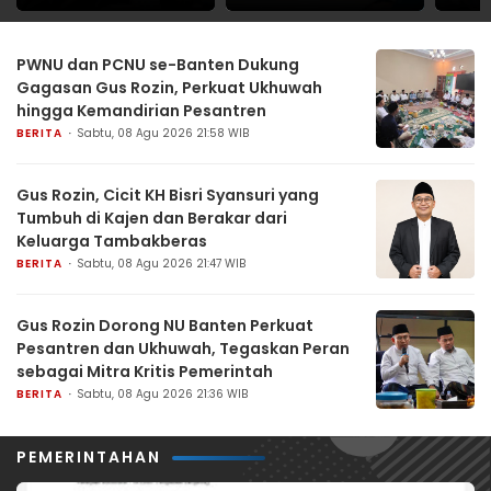
Target Jangkau
Strategi Polisi
Lewa
Seluruh Desa
Mengawal HUT Ke-81
Bende
Terdampak
RI
PWNU dan PCNU se-Banten Dukung
Kekeringan
Gagasan Gus Rozin, Perkuat Ukhuwah
hingga Kemandirian Pesantren
BERITA
Sabtu, 08 Agu 2026 21:58 WIB
Gus Rozin, Cicit KH Bisri Syansuri yang
Tumbuh di Kajen dan Berakar dari
Keluarga Tambakberas
BERITA
Sabtu, 08 Agu 2026 21:47 WIB
Gus Rozin Dorong NU Banten Perkuat
Pesantren dan Ukhuwah, Tegaskan Peran
sebagai Mitra Kritis Pemerintah
BERITA
Sabtu, 08 Agu 2026 21:36 WIB
PEMERINTAHAN