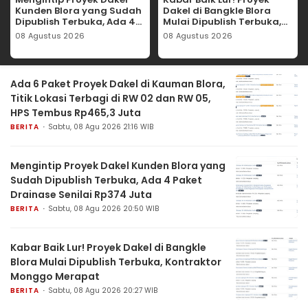
Kunden Blora yang Sudah
Dakel di Bangkle Blora
Dipublish Terbuka, Ada 4
Mulai Dipublish Terbuka,
Paket Drainase Senilai
Kontraktor Monggo
08 Agustus 2026
08 Agustus 2026
Rp374 Juta
Merapat
Ada 6 Paket Proyek Dakel di Kauman Blora,
Titik Lokasi Terbagi di RW 02 dan RW 05,
HPS Tembus Rp465,3 Juta
BERITA
Sabtu, 08 Agu 2026 21:16 WIB
Mengintip Proyek Dakel Kunden Blora yang
Sudah Dipublish Terbuka, Ada 4 Paket
Drainase Senilai Rp374 Juta
BERITA
Sabtu, 08 Agu 2026 20:50 WIB
Kabar Baik Lur! Proyek Dakel di Bangkle
Blora Mulai Dipublish Terbuka, Kontraktor
Monggo Merapat
BERITA
Sabtu, 08 Agu 2026 20:27 WIB