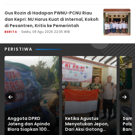
Gus Rozin di Hadapan PWNU-PCNU Riau
dan Kepri: NU Harus Kuat di Internal, Kokoh
di Pesantren, Kritis ke Pemerintah
BERITA
Sabtu, 08 Agu 2026 22:05 WIB
PERISTIWA
Anggota DPRD
Ketika Agustus
Sambu
Jateng dan Apindo
Menyatukan Jepon,
Polse
Blora Siapkan 100
Dari Aksi Gotong
Bang
Tangki Air Bersih,
Royong hingga
Sema