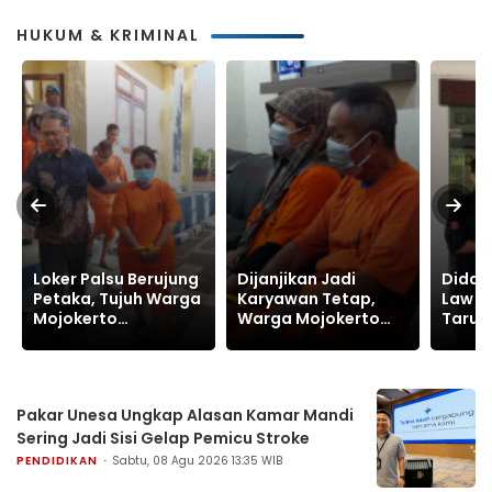
HUKUM & KRIMINAL
Loker Palsu Berujung
Dijanjikan Jadi
Didam
Petaka, Tujuh Warga
Karyawan Tetap,
Law F
Mojokerto
Warga Mojokerto
Tarun
Kehilangan Rp900
Tertipu hingga
Lapor
Juta
Rp630 Juta
Pungl
Brengk
Lamo
Pakar Unesa Ungkap Alasan Kamar Mandi
Sering Jadi Sisi Gelap Pemicu Stroke
PENDIDIKAN
Sabtu, 08 Agu 2026 13:35 WIB