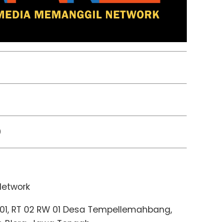
0
Network
g 01, RT 02 RW 01 Desa Tempellemahbang,