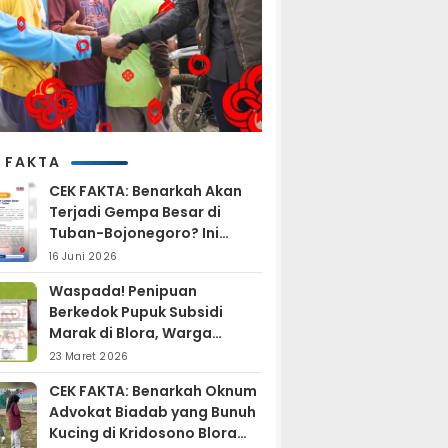
 FAKTA
CEK FAKTA: Benarkah Akan
Terjadi Gempa Besar di
Tuban-Bojonegoro? Ini
Penjelasan BMKG
16 Juni 2026
Waspada! Penipuan
Berkedok Pupuk Subsidi
Marak di Blora, Warga
Diminta Hati-hati
23 Maret 2026
CEK FAKTA: Benarkah Oknum
Advokat Biadab yang Bunuh
Kucing di Kridosono Blora