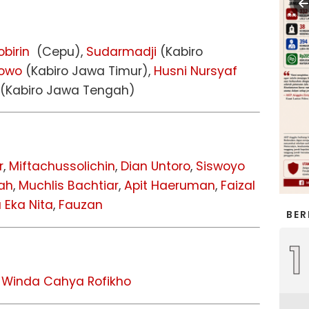
birin
(Cepu),
Sudarmadji
(Kabiro
bowo
(Kabiro Jawa Timur),
Husni Nursyaf
(Kabiro Jawa Tengah)
r
,
Miftachussolichin
,
Dian Untoro
,
Siswoyo
lah
,
Muchlis Bachtiar
,
Apit Haeruman
,
Faizal
 Eka Nita
,
Fauzan
BER
1
,
Winda Cahya Rofikho