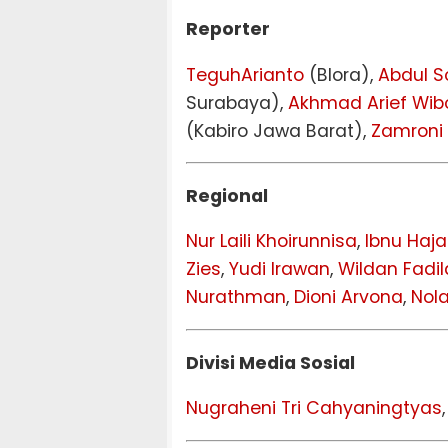
Reporter
TeguhArianto
(Blora),
Abdul So
Surabaya),
Akhmad Arief Wi
(Kabiro Jawa Barat),
Zamroni
Regional
Nur Laili Khoirunnisa
,
Ibnu Haja
Zies
,
Yudi Irawan
,
Wildan Fadi
Nurathman
,
Dioni Arvona
,
Nola
Divisi Media Sosial
Nugraheni Tri Cahyaningtyas