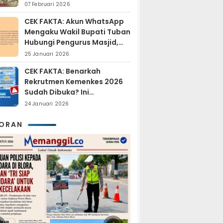
Sudah Resmi Jadi
07 Februari 2026
Tersangka?
CEK FAKTA: Akun WhatsApp
Mengaku Wakil Bupati Tuban
Hubungi Pengurus Masjid,
Dipastikan Hoaks
25 Januari 2026
CEK FAKTA: Benarkah
Rekrutmen Kemenkes 2026
Sudah Dibuka? Ini
Penjelasan Resmi BKN
24 Januari 2026
KORAN