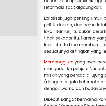
depan. Konsep lokalistik jug
reformasi saat digaungkan.
Lokalistik juga penting untu
politik daerah, dan pemerinta
lokal. Namun, itu bukan berart
tidak sekadar itu. Karena ya
lokalistik itu bisa membumi
sesuatunya di tingkat yang leb
Memanggil.co
yang awal bere
mengedar ke penjuru Nusanta
miskin yang berada di ujung p
(dengan segala keterbatasann
dengan warna dan budayany
Disebut sangat berwarna, ka
Samin (Kabupaten Blora temp