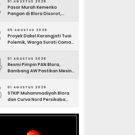
2
01 AGUSTUS 2026
Pasar Murah Kemenko
Pangan di Blora Disorot,
Muncul Sosialisasi Nama
Caleg di Lokasi Kegiatan
3
05 AGUSTUS 2026
Proyek Dakel Karangjati Tuai
Polemik, Warga Surati Camat
Blora dan Tembuskan ke
Inspektorat hingga Sekda
4
01 AGUSTUS 2026
Resmi Pimpin PAN Blora,
Bambang AW Pastikan Mesin
Partai Bergerak Solid hingga
Tingkat TPS
5
01 AGUSTUS 2026
STKIP Muhammadiyah Blora
dan Curva Nord Persikaba
Ajak Mahasiswa Bangun
Literasi Lewat Zine