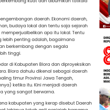
a berkembang kuat dan dibumikan tatkala
k pengembangan daerah. Ekonomi daerah,
han, budaya lokal dan tentu saja sejarah
i memperjualbelikan apa itu lokal. Tentu
ng lebih penting adalah, bagaimana
, dan berkembang dengan segala
ih tinggi.
dar di Kabupaten Blora dan diproyeksikan
ra. Blora dahulu dikenal sebagai daerah
aling timur Provinsi Jawa Tengah,
ya) ketika itu. Kini menjadi daerah
a yang sangat berwarna.
rena kabupaten yang kerap disebut Daerah
at lahirnya tokoh anti penjajah bernama