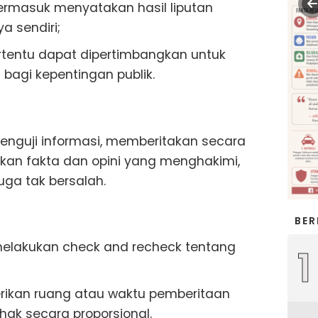
termasuk menyatakan hasil liputan
a sendiri;
tentu dapat dipertimbangkan untuk
i bagi kepentingan publik.
enguji informasi, memberitakan secara
an fakta dan opini yang menghakimi,
ga tak bersalah.
BER
 melakukan check and recheck tentang
1
ikan ruang atau waktu pemberitaan
ak secara proporsional.