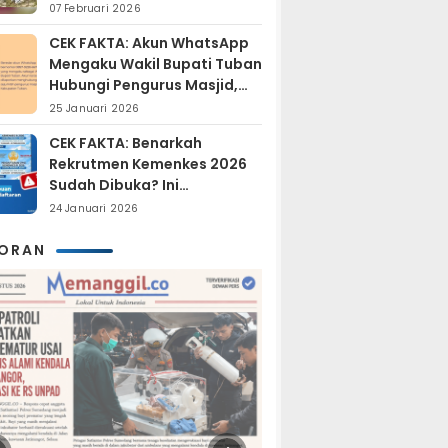
Sudah Resmi Jadi
07 Februari 2026
Tersangka?
CEK FAKTA: Akun WhatsApp
Mengaku Wakil Bupati Tuban
Hubungi Pengurus Masjid,
Dipastikan Hoaks
25 Januari 2026
CEK FAKTA: Benarkah
Rekrutmen Kemenkes 2026
Sudah Dibuka? Ini
Penjelasan Resmi BKN
24 Januari 2026
KORAN