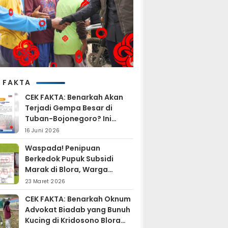
 FAKTA
CEK FAKTA: Benarkah Akan
Terjadi Gempa Besar di
Tuban-Bojonegoro? Ini
Penjelasan BMKG
16 Juni 2026
Waspada! Penipuan
Berkedok Pupuk Subsidi
Marak di Blora, Warga
Diminta Hati-hati
23 Maret 2026
CEK FAKTA: Benarkah Oknum
Advokat Biadab yang Bunuh
Kucing di Kridosono Blora