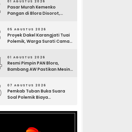
2
01 AGUSTUS 2026
Pasar Murah Kemenko
Pangan di Blora Disorot,
Muncul Sosialisasi Nama
Caleg di Lokasi Kegiatan
3
05 AGUSTUS 2026
Proyek Dakel Karangjati Tuai
Polemik, Warga Surati Camat
Blora dan Tembuskan ke
Inspektorat hingga Sekda
4
01 AGUSTUS 2026
Resmi Pimpin PAN Blora,
Bambang AW Pastikan Mesin
Partai Bergerak Solid hingga
Tingkat TPS
5
07 AGUSTUS 2026
Pemkab Tuban Buka Suara
Soal Polemik Biaya
Pengurusan Jenazah Rp4,6
Juta yang Ramai di Media
Sosial