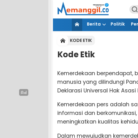
Berita
Politik
Pe
KODE ETIK
Kode Etik
Kemerdekaan berpendapat, be
manusia yang dilindungi Pan
Deklarasi Universal Hak Asasi
Kemerdekaan pers adalah s
informasi dan berkomunikasi
meningkatkan kualitas kehid
Dalam mewujudkan kemerdeka