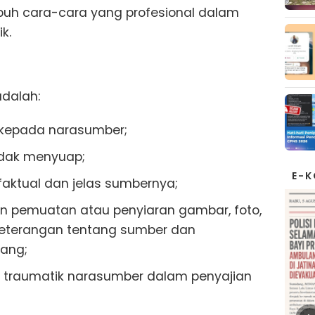
h cara-cara yang profesional dalam
k.
adalah:
i kepada narasumber;
idak menyuap;
E-
faktual dan jelas sumbernya;
 pemuatan atau penyiaran gambar, foto,
keterangan tentang sumber dan
bang;
traumatik narasumber dalam penyajian