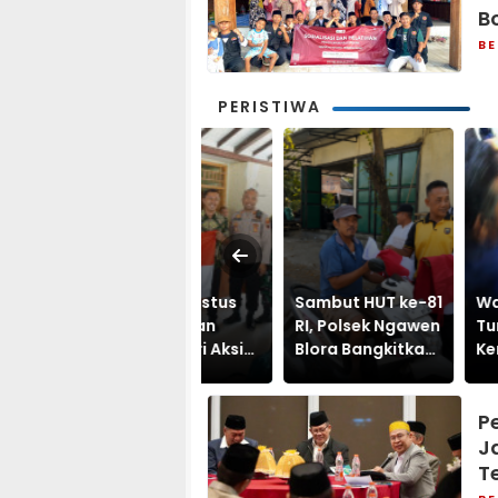
B
BE
PERISTIWA
Ketika Agustus
Sambut HUT ke-81
Waduk Gre
Menyatukan
RI, Polsek Ngawen
Tunjungan B
Jepon, Dari Aksi
Blora Bangkitkan
Kembali Tel
Gotong Royong
Semangat Juang
Korban, Pela
hingga Strategi
Lewat Pembagian
Tahun Tewa
Polisi Mengawal
Bendera Merah
Tenggelam 
P
HUT Ke-81 RI
Putih
Mencari Ika
J
T