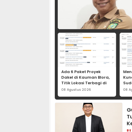
Ada 6 Paket Proyek
Men
Dakel di Kauman Blora,
Kun
Titik Lokasi Terbagi di
Sud
RW 02 dan RW 05, HPS
Ter
08 Agustus 2026
08 A
Tembus Rp465,3 Juta
Drai
Jut
Gu
T
K
BE