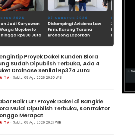
GUSTUS 2026
05 AGUSTUS 2026
05 AGUS
pingi Aviciena Law
2 Korban Dirawat,
Ini Imbau
 Karang Taruna
Perempuan dan Bocah
Pengendar
dong Laporkan
Meninggal di Jalur Pantura
Terapkan 
n Pungli Kades
Tuban
Berkenda
kok ke Kejari
Kecelaka
ngan
engintip Proyek Dakel Kunden Blora
ang Sudah Dipublish Terbuka, Ada 4
aket Drainase Senilai Rp374 Juta
RITA
Sabtu, 08 Agu 2026 20:50 WIB
abar Baik Lur! Proyek Dakel di Bangkle
lora Mulai Dipublish Terbuka, Kontraktor
onggo Merapat
RITA
Sabtu, 08 Agu 2026 20:27 WIB