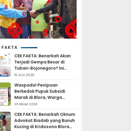
 FAKTA
CEK FAKTA: Benarkah Akan
Terjadi Gempa Besar di
Tuban-Bojonegoro? Ini
Penjelasan BMKG
16 Juni 2026
ta DPRD
Ketika Agustus
Sambut HUT ke-81
Waspada! Penipuan
g dan
Menyatukan
RI, Polsek Ngawen
Berkedok Pupuk Subsidi
 Blora
Jepon, Dari Aksi
Blora Bangkitkan
Marak di Blora, Warga
n 100
Gotong Royong
Semangat Juang
Diminta Hati-hati
 Air Bersih,
hingga Strategi
Lewat Pembagian
23 Maret 2026
t Jangkau
Polisi Mengawal
Bendera Merah
CEK FAKTA: Benarkah Oknum
h Desa
HUT Ke-81 RI
Putih
Advokat Biadab yang Bunuh
mpak
Kucing di Kridosono Blora
ingan