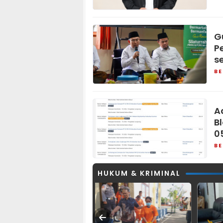
G
P
s
BE
A
B
0
BE
HUKUM & KRIMINAL