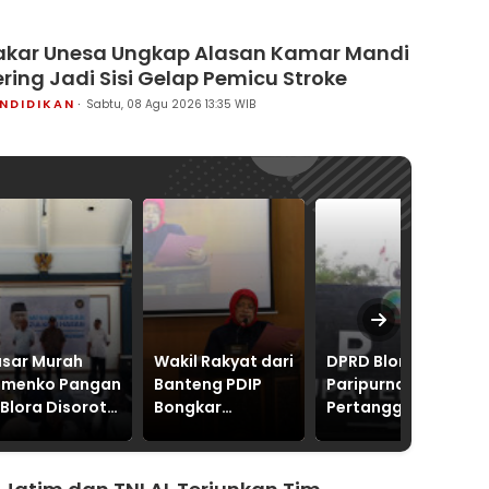
akar Unesa Ungkap Alasan Kamar Mandi
ering Jadi Sisi Gelap Pemicu Stroke
NDIDIKAN
Sabtu, 08 Agu 2026 13:35 WIB
ah
Wakil Rakyat dari
DPRD Blora Gelar
PWNU d
angan
Banteng PDIP
Paripurna Bahas
se-Ban
orot,
Bongkar
Pertanggungjawaban
Dukung
Bobroknya Tiga
APBD 2025
Gus Roz
i Nama
BUMD Blora
hingga
Perkua
kasi
Perubahan
hingga