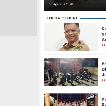
08 Agustus 2026
BERITA TERKINI
K
R
A
BE
B
D
J
BE
K
S