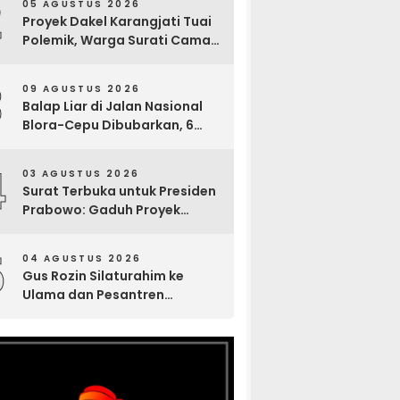
2
05 AGUSTUS 2026
Sosial
Proyek Dakel Karangjati Tuai
Polemik, Warga Surati Camat
Blora dan Tembuskan ke
Inspektorat hingga Sekda
3
09 AGUSTUS 2026
Balap Liar di Jalan Nasional
Blora-Cepu Dibubarkan, 6
Motor Diamankan Polsek
Jepon
4
03 AGUSTUS 2026
Surat Terbuka untuk Presiden
Prabowo: Gaduh Proyek
Sekolah Rakyat Tuban
5
04 AGUSTUS 2026
Gus Rozin Silaturahim ke
Ulama dan Pesantren
Yogyakarta, Perkuat Ukhuwah
Sambut Abad Kedua NU