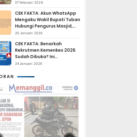
Sudah Resmi Jadi
07 Februari 2026
Tersangka?
CEK FAKTA: Akun WhatsApp
Mengaku Wakil Bupati Tuban
Hubungi Pengurus Masjid,
Dipastikan Hoaks
25 Januari 2026
CEK FAKTA: Benarkah
Rekrutmen Kemenkes 2026
Sudah Dibuka? Ini
Penjelasan Resmi BKN
24 Januari 2026
KORAN