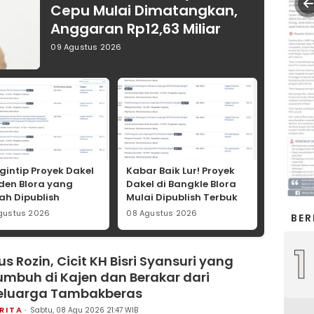
Cepu Mulai Dimatangkan,
Anggaran Rp12,63 Miliar
09 Agustus 2026
gintip Proyek Dakel
Kabar Baik Lur! Proyek
den Blora yang
Dakel di Bangkle Blora
ah Dipublish
Mulai Dipublish Terbuka,
buka, Ada 4 Paket
Kontraktor Monggo
gustus 2026
08 Agustus 2026
BER
nase Senilai Rp374
Merapat
a
1
s Rozin, Cicit KH Bisri Syansuri yang
umbuh di Kajen dan Berakar dari
eluarga Tambakberas
RITA
Sabtu, 08 Agu 2026 21:47 WIB