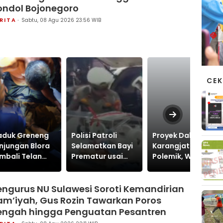
ondol Bojonegoro
RITA
Sabtu, 08 Agu 2026 23:56 WIB
CEK
neng
Polisi Patroli
Proyek Dakel
Anggo
lora
Selamatkan Bayi
Karangjati Tuai
Jaten
an
Prematur usai
Polemik, Warga
Apindo
jar 14
Ambulans Alami
Surati Camat
Siapka
s
Kendala di
Blora dan
Tangki
Saat
engurus NU Sulawesi Soroti Kemandirian
Jatinangor,
Tembuskan ke
Targe
n
Dievakuasi ke RS
Inspektorat
Seluru
am’iyah, Gus Rozin Tawarkan Poros
Unpad
hingga Sekda
Terda
engah hingga Penguatan Pesantren
Keker