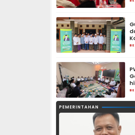
BE
G
d
K
BE
P
G
h
BE
PEMERINTAHAN