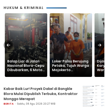
HUKUM & KRIMINAL
Balap Liar di Jalan
Loker Palsu Berujung
Dijanj
Nasional Blora-Cepu
Petaka, Tujuh Warga
Karya
Dibubarkan, 6 Motor
Mojokerto
Warga
Diamankan Polsek
Kehilangan Rp900
Terti
Jepon
Juta
Rp630
Kabar Baik Lur! Proyek Dakel di Bangkle
Blora Mulai Dipublish Terbuka, Kontraktor
Monggo Merapat
BERITA
Sabtu, 08 Agu 2026 20:27 WIB