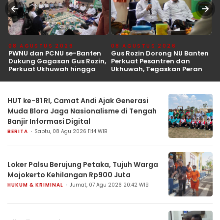
08 AGUSTUS 2026
08 AGUSTUS 2026
0
a
PWNU dan PCNU se-Banten
Gus Rozin Dorong NU Banten
R
an
Dukung Gagasan Gus Rozin,
Perkuat Pesantren dan
B
Perkuat Ukhuwah hingga
Ukhuwah, Tegaskan Peran
P
Kemandirian Pesantren
sebagai Mitra Kritis
T
Pemerintah
HUT ke-81 RI, Camat Andi Ajak Generasi
Muda Blora Jaga Nasionalisme di Tengah
Banjir Informasi Digital
BERITA
Sabtu, 08 Agu 2026 11:14 WIB
Loker Palsu Berujung Petaka, Tujuh Warga
Mojokerto Kehilangan Rp900 Juta
HUKUM & KRIMINAL
Jumat, 07 Agu 2026 20:42 WIB