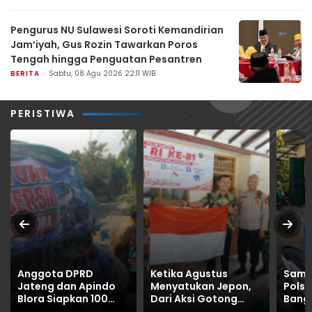
Pengurus NU Sulawesi Soroti Kemandirian
Jam’iyah, Gus Rozin Tawarkan Poros
Tengah hingga Penguatan Pesantren
BERITA
Sabtu, 08 Agu 2026 22:11 WIB
PERISTIWA
Anggota DPRD
Ketika Agustus
Sambu
Jateng dan Apindo
Menyatukan Jepon,
Polse
Blora Siapkan 100
Dari Aksi Gotong
Bang
Tangki Air Bersih,
Royong hingga
Sema