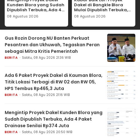
Kunden Blora yang Sudah
Dakel di Bangkle Blora
Dipublish Terbuka, Ada 4
Mulai Dipublish Terbuka,
Paket Drainase Senilai
Kontraktor Monggo
08 Agustus 2026
08 Agustus 2026
Rp374 Juta
Merapat
Gus Rozin Dorong NU Banten Perkuat
Pesantren dan Ukhuwah, Tegaskan Peran
sebagai Mitra Kritis Pemerintah
BERITA
Sabtu, 08 Agu 2026 21:36 WIB
Ada 6 Paket Proyek Dakel di Kauman Blora,
Titik Lokasi Terbagi di RW 02 dan RW 05,
HPS Tembus Rp465,3 Juta
BERITA
Sabtu, 08 Agu 2026 21:16 WIB
Mengintip Proyek Dakel Kunden Blora yang
Sudah Dipublish Terbuka, Ada 4 Paket
Drainase Senilai Rp374 Juta
BERITA
Sabtu, 08 Agu 2026 20:50 WIB