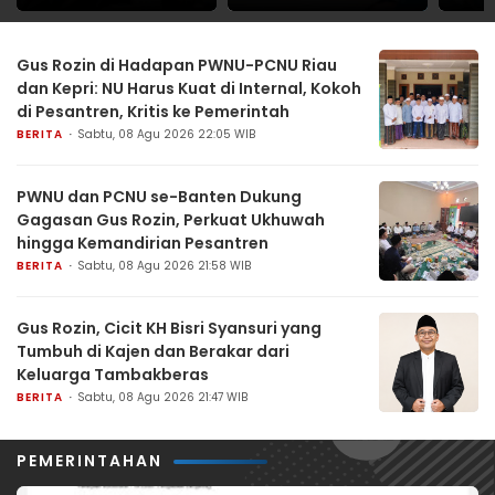
Target Jangkau
Strategi Polisi
Lewa
Seluruh Desa
Mengawal HUT Ke-81
Bende
Terdampak
RI
Gus Rozin di Hadapan PWNU-PCNU Riau
Kekeringan
dan Kepri: NU Harus Kuat di Internal, Kokoh
di Pesantren, Kritis ke Pemerintah
BERITA
Sabtu, 08 Agu 2026 22:05 WIB
PWNU dan PCNU se-Banten Dukung
Gagasan Gus Rozin, Perkuat Ukhuwah
hingga Kemandirian Pesantren
BERITA
Sabtu, 08 Agu 2026 21:58 WIB
Gus Rozin, Cicit KH Bisri Syansuri yang
Tumbuh di Kajen dan Berakar dari
Keluarga Tambakberas
BERITA
Sabtu, 08 Agu 2026 21:47 WIB
PEMERINTAHAN