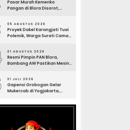
2
Pasar Murah Kemenko
Pangan di Blora Disorot,
Muncul Sosialisasi Nama
Caleg di Lokasi Kegiatan
3
05 AGUSTUS 2026
Proyek Dakel Karangjati Tuai
Polemik, Warga Surati Camat
Blora dan Tembuskan ke
Inspektorat hingga Sekda
4
01 AGUSTUS 2026
Resmi Pimpin PAN Blora,
Bambang AW Pastikan Mesin
Partai Bergerak Solid hingga
Tingkat TPS
5
31 JULI 2026
Gapensi Grobogan Gelar
Mukercab di Yogjakarta,
Tingkatkan Kekompakan
Anggota