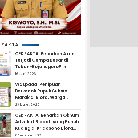
 FAKTA
CEK FAKTA: Benarkah Akan
Terjadi Gempa Besar di
Tuban-Bojonegoro? Ini
Penjelasan BMKG
16 Juni 2026
Waspada! Penipuan
Berkedok Pupuk Subsidi
Marak di Blora, Warga
Diminta Hati-hati
23 Maret 2026
CEK FAKTA: Benarkah Oknum
Advokat Biadab yang Bunuh
Kucing di Kridosono Blora
Sudah Resmi Jadi
07 Februari 2026