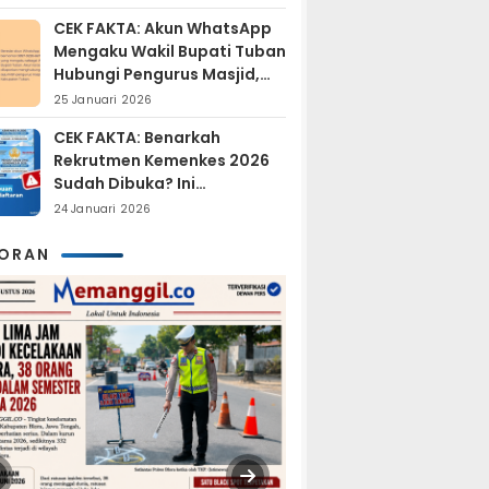
Tersangka?
CEK FAKTA: Akun WhatsApp
Mengaku Wakil Bupati Tuban
Hubungi Pengurus Masjid,
Dipastikan Hoaks
25 Januari 2026
CEK FAKTA: Benarkah
Rekrutmen Kemenkes 2026
Sudah Dibuka? Ini
Penjelasan Resmi BKN
24 Januari 2026
KORAN