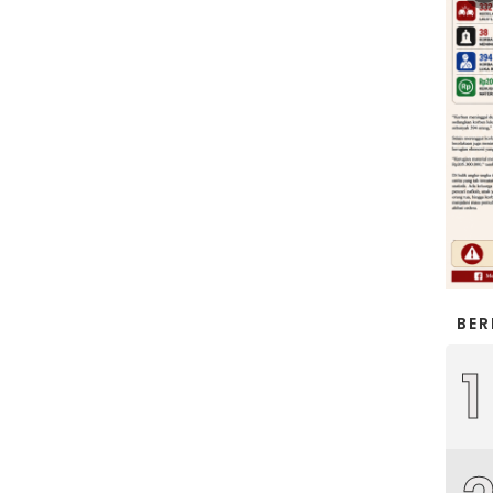
BER
1