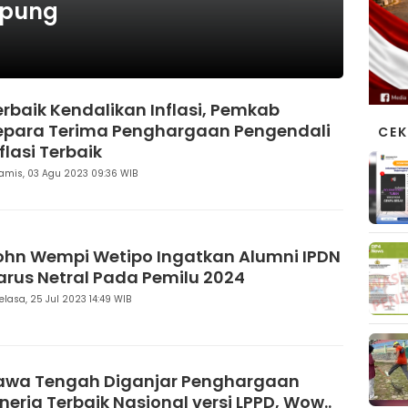
mpung
erbaik Kendalikan Inflasi, Pemkab
epara Terima Penghargaan Pengendali
CEK
flasi Terbaik
amis, 03 Agu 2023 09:36 WIB
ohn Wempi Wetipo Ingatkan Alumni IPDN
arus Netral Pada Pemilu 2024
elasa, 25 Jul 2023 14:49 WIB
awa Tengah Diganjar Penghargaan
inerja Terbaik Nasional versi LPPD, Wow..