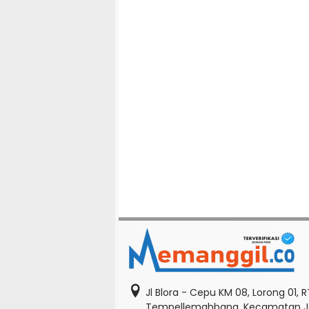
Jl Blora - Cepu KM 08, Lorong 01, 
Tempellemahbang, Kecamatan Je