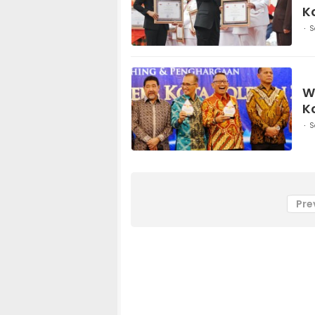
K
S
W
K
S
Pre