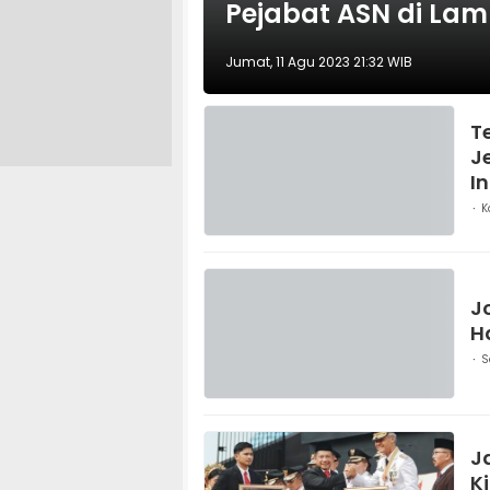
Pejabat ASN di La
Jumat, 11 Agu 2023 21:32 WIB
T
J
In
K
J
H
S
J
K