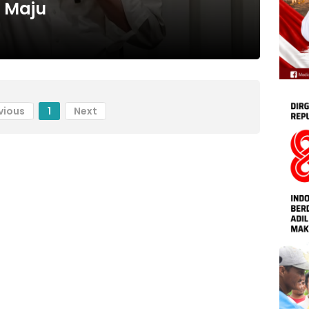
p Maju
vious
1
Next