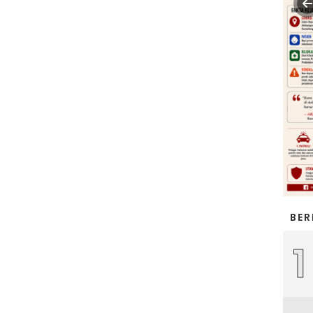
BER
1