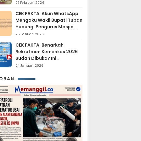
Sudah Resmi Jadi
07 Februari 2026
Tersangka?
CEK FAKTA: Akun WhatsApp
Mengaku Wakil Bupati Tuban
Hubungi Pengurus Masjid,
Dipastikan Hoaks
25 Januari 2026
CEK FAKTA: Benarkah
Rekrutmen Kemenkes 2026
Sudah Dibuka? Ini
Penjelasan Resmi BKN
24 Januari 2026
KORAN