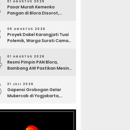
2
01 AGUSTUS 2026
Pasar Murah Kemenko
Pangan di Blora Disorot,
Muncul Sosialisasi Nama
Caleg di Lokasi Kegiatan
3
05 AGUSTUS 2026
Proyek Dakel Karangjati Tuai
Polemik, Warga Surati Camat
Blora dan Tembuskan ke
Inspektorat hingga Sekda
4
01 AGUSTUS 2026
Resmi Pimpin PAN Blora,
Bambang AW Pastikan Mesin
Partai Bergerak Solid hingga
Tingkat TPS
5
31 JULI 2026
Gapensi Grobogan Gelar
Mukercab di Yogjakarta,
Tingkatkan Kekompakan
Anggota