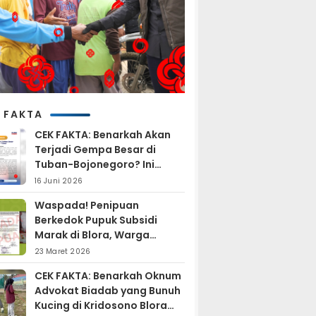
 FAKTA
CEK FAKTA: Benarkah Akan
Terjadi Gempa Besar di
Tuban-Bojonegoro? Ini
Penjelasan BMKG
16 Juni 2026
Waspada! Penipuan
Berkedok Pupuk Subsidi
Marak di Blora, Warga
Diminta Hati-hati
23 Maret 2026
CEK FAKTA: Benarkah Oknum
Advokat Biadab yang Bunuh
Kucing di Kridosono Blora