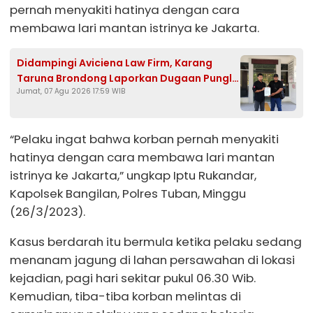
pernah menyakiti hatinya dengan cara
membawa lari mantan istrinya ke Jakarta.
Didampingi Aviciena Law Firm, Karang
Taruna Brondong Laporkan Dugaan Pungli
Jumat, 07 Agu 2026 17:59 WIB
Kades Brengkok ke Kejari Lamongan
“Pelaku ingat bahwa korban pernah menyakiti
hatinya dengan cara membawa lari mantan
istrinya ke Jakarta,” ungkap Iptu Rukandar,
Kapolsek Bangilan, Polres Tuban, Minggu
(26/3/2023).
Kasus berdarah itu bermula ketika pelaku sedang
menanam jagung di lahan persawahan di lokasi
kejadian, pagi hari sekitar pukul 06.30 Wib.
Kemudian, tiba-tiba korban melintas di