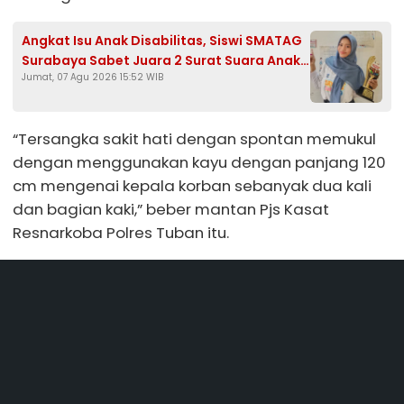
Angkat Isu Anak Disabilitas, Siswi SMATAG
Surabaya Sabet Juara 2 Surat Suara Anak
Jumat, 07 Agu 2026 15:52 WIB
2026
“Tersangka sakit hati dengan spontan memukul
dengan menggunakan kayu dengan panjang 120
cm mengenai kepala korban sebanyak dua kali
dan bagian kaki,” beber mantan Pjs Kasat
Resnarkoba Polres Tuban itu.