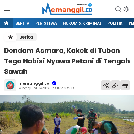
BERITA
PERISTIWA
HUKUM & KRIMINAL
POLITIK
PE
Berita
Dendam Asmara, Kakek di Tuban
Tega Habisi Nyawa Petani di Tengah
Sawah
memanggil.co
Minggu, 26 Mar 2023 18:46 WIB