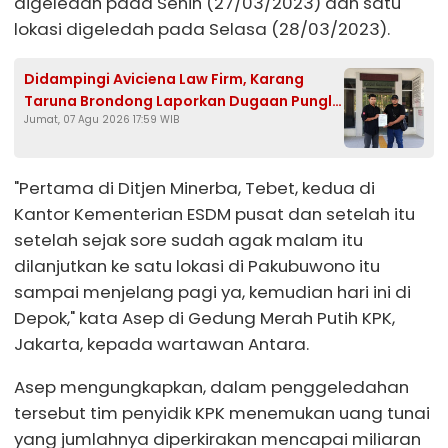
digeledah pada Senin (27/03/2023) dan satu
lokasi digeledah pada Selasa (28/03/2023).
Didampingi Aviciena Law Firm, Karang
Taruna Brondong Laporkan Dugaan Pungli
Jumat, 07 Agu 2026 17:59 WIB
Kades Brengkok ke Kejari Lamongan
"Pertama di Ditjen Minerba, Tebet, kedua di
Kantor Kementerian ESDM pusat dan setelah itu
setelah sejak sore sudah agak malam itu
dilanjutkan ke satu lokasi di Pakubuwono itu
sampai menjelang pagi ya, kemudian hari ini di
Depok," kata Asep di Gedung Merah Putih KPK,
Jakarta, kepada wartawan Antara.
Asep mengungkapkan, dalam penggeledahan
tersebut tim penyidik KPK menemukan uang tunai
yang jumlahnya diperkirakan mencapai miliaran