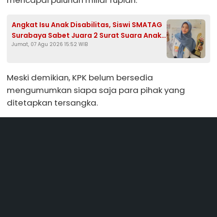
mencapai puluhan miliar rupiah.
Angkat Isu Anak Disabilitas, Siswi SMATAG
Surabaya Sabet Juara 2 Surat Suara Anak
Jumat, 07 Agu 2026 15:52 WIB
2026
Meski demikian, KPK belum bersedia
mengumumkan siapa saja para pihak yang
ditetapkan tersangka.