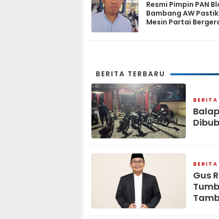
Resmi Pimpin PAN Bl
Bambang AW Pasti
Mesin Partai Berger
Solid hingga Tingka
BERITA TERBARU
BERITA
Balap
Dibub
BERITA
Gus R
Tumbu
Tamb