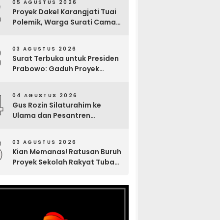
2
05 AGUSTUS 2026
Sosial
Proyek Dakel Karangjati Tuai
Polemik, Warga Surati Camat
Blora dan Tembuskan ke
Inspektorat hingga Sekda
3
03 AGUSTUS 2026
Surat Terbuka untuk Presiden
Prabowo: Gaduh Proyek
Sekolah Rakyat Tuban
4
04 AGUSTUS 2026
Gus Rozin Silaturahim ke
Ulama dan Pesantren
Yogyakarta, Perkuat Ukhuwah
Sambut Abad Kedua NU
5
03 AGUSTUS 2026
Kian Memanas! Ratusan Buruh
Proyek Sekolah Rakyat Tuban
Mogok Kerja, Protes Upah
Tertunggak Hampir Sebulan