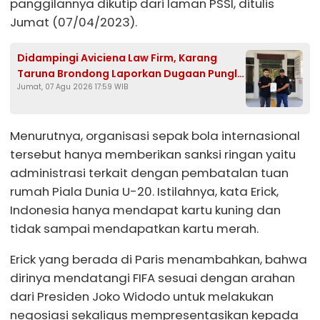
panggilannya dikutip dari laman PSSI, ditulis
Jumat (07/04/2023).
Didampingi Aviciena Law Firm, Karang
Taruna Brondong Laporkan Dugaan Pungli
Jumat, 07 Agu 2026 17:59 WIB
Kades Brengkok ke Kejari Lamongan
Menurutnya, organisasi sepak bola internasional
tersebut hanya memberikan sanksi ringan yaitu
administrasi terkait dengan pembatalan tuan
rumah Piala Dunia U-20. Istilahnya, kata Erick,
Indonesia hanya mendapat kartu kuning dan
tidak sampai mendapatkan kartu merah.
Erick yang berada di Paris menambahkan, bahwa
dirinya mendatangi FIFA sesuai dengan arahan
dari Presiden Joko Widodo untuk melakukan
negosiasi sekaligus mempresentasikan kepada