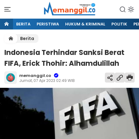
BERITA
PERISTIWA
HUKUM & KRIMINAL
POLITIK
PE
Berita
Indonesia Terhindar Sanksi Berat
FIFA, Erick Thohir: Alhamdulillah
memanggil.co
Jumat, 07 Apr 2023 02:49 WIB