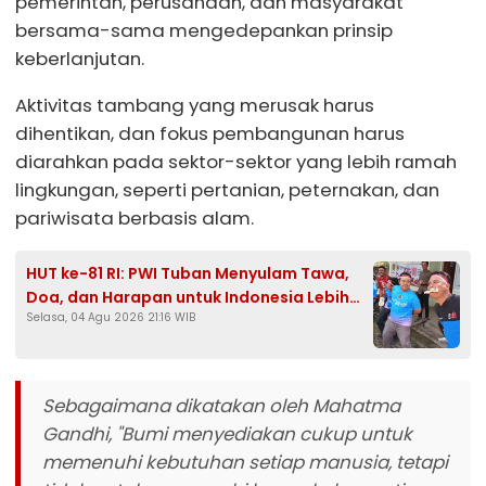
pemerintah, perusahaan, dan masyarakat
bersama-sama mengedepankan prinsip
keberlanjutan.
Aktivitas tambang yang merusak harus
dihentikan, dan fokus pembangunan harus
diarahkan pada sektor-sektor yang lebih ramah
lingkungan, seperti pertanian, peternakan, dan
pariwisata berbasis alam.
HUT ke-81 RI: PWI Tuban Menyulam Tawa,
Doa, dan Harapan untuk Indonesia Lebih
Selasa, 04 Agu 2026 21:16 WIB
Baik
Sebagaimana dikatakan oleh Mahatma
Gandhi, "Bumi menyediakan cukup untuk
memenuhi kebutuhan setiap manusia, tetapi