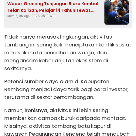
Waduk Greneng Tunjungan Blora Kembali
Telan Korban, Pelajar 14 Tahun Tewas
Kamis, 06 Agu 2026 08:19 WIB
Tenggelam Saat Mencari Ikan
Tidak hanya merusak lingkungan, aktivitas
tambang ini sering kali menciptakan konflik sosial,
merusak mata pencaharian warga, dan
mengancam keberlanjutan ekosistem di
sekitarnya.
Potensi sumber daya alam di Kabupaten
Rembang menjadi daya tarik bagi para investor,
terutama di sektor pertambangan.
Namun, ironisnya, aktivitas ini lebih sering
memberikan dampak buruk daripada manfaat.
Misalnya, aktivitas tambang batu kapur di
kawasan Pegunungan Kendeng telah mengubah