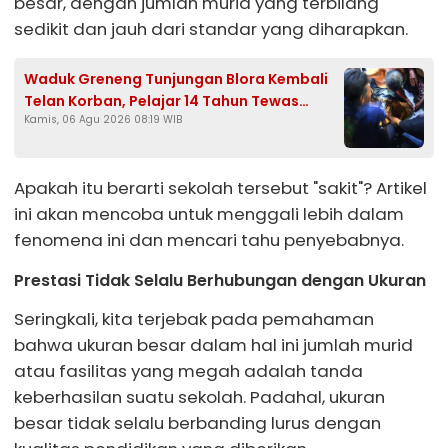
besar, dengan jumlah murid yang terbilang
sedikit dan jauh dari standar yang diharapkan.
Waduk Greneng Tunjungan Blora Kembali
Telan Korban, Pelajar 14 Tahun Tewas
Kamis, 06 Agu 2026 08:19 WIB
Tenggelam Saat Mencari Ikan
Apakah itu berarti sekolah tersebut "sakit"? Artikel
ini akan mencoba untuk menggali lebih dalam
fenomena ini dan mencari tahu penyebabnya.
Prestasi Tidak Selalu Berhubungan dengan Ukuran
Seringkali, kita terjebak pada pemahaman
bahwa ukuran besar dalam hal ini jumlah murid
atau fasilitas yang megah adalah tanda
keberhasilan suatu sekolah. Padahal, ukuran
besar tidak selalu berbanding lurus dengan