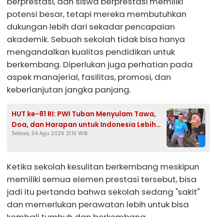
berprestasi, dan siswa berprestasi memiliki
potensi besar, tetapi mereka membutuhkan
dukungan lebih dari sekadar pencapaian
akademik. Sebuah sekolah tidak bisa hanya
mengandalkan kualitas pendidikan untuk
berkembang. Diperlukan juga perhatian pada
aspek manajerial, fasilitas, promosi, dan
keberlanjutan jangka panjang.
HUT ke-81 RI: PWI Tuban Menyulam Tawa,
Doa, dan Harapan untuk Indonesia Lebih
Selasa, 04 Agu 2026 21:16 WIB
Baik
Ketika sekolah kesulitan berkembang meskipun
memiliki semua elemen prestasi tersebut, bisa
jadi itu pertanda bahwa sekolah sedang "sakit"
dan memerlukan perawatan lebih untuk bisa