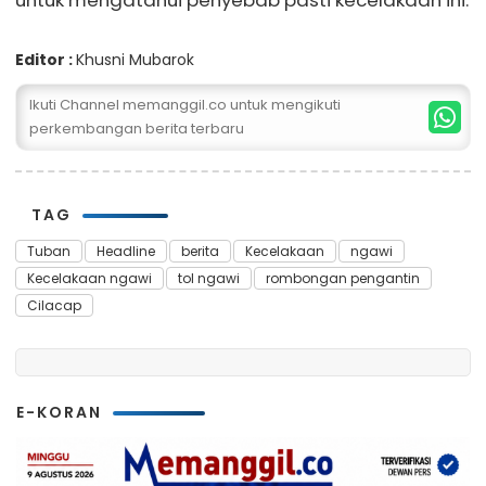
untuk mengatahui penyebab pasti kecelakaan ini.
Editor :
Khusni Mubarok
Ikuti Channel memanggil.co untuk mengikuti
perkembangan berita terbaru
TAG
Tuban
Headline
berita
Kecelakaan
ngawi
Kecelakaan ngawi
tol ngawi
rombongan pengantin
Cilacap
E-KORAN