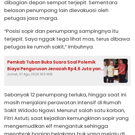
dibagian depan sempat terjepit. Sementara
belasan penumpang lain dievakuasi oleh
petugas jasa marga.
“Posisi sopir dan penumpang sampingnya itu
terjepit. Saya nggak tega lihat mas, terus dibawa
petugas ke rumah sakit,” imbuhnya.
Pemkab Tuban Buka Suara Soal Polemik
Biaya Pengurusan Jenazah Rp4,6 Juta yang
Jumat, 07 Agu 2026 18:11 WIB
Ramai di Media Sosial
Sebanyak 12 penumpang terluka, hingga saat ini
masih menjalani perawatan intensif di Rumah
Sakit Widodo Ngawi. Menurut salah satu korban,
Fitri Astuti, saat kejadian kemungkinan sopir yang
mengemudikan elf mengantuk sehingga
menabrak bagian belakang truk yang melaju di