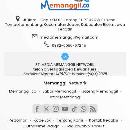
Jl Blora - Cepu KM 08, Lorong 01, RT 02 RW 01 Desa
Tempellemahbang, Kecamatan Jepon, Kabupaten Blora, Jawa
Tengah
mediamemanggil@gmail.com
0882-0050-67245
PT. MEDIA MEMANGGIL NETWORK
telah diverifikasi oleh Dewan Pers
Sertifikat Nomor : 1418/DP-Verifikasi/K/X/2025
Memanggil Network
Memanggil.co
Jabar Memanggil
Jateng Memanggil
Jatim Memanggil
Pedoman
Kode Etik
Tentang Kami
Kontak Redaksi
Jurnalisme Warga
Hak Jawab & Koreksi