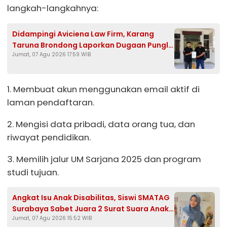
langkah-langkahnya:
Didampingi Aviciena Law Firm, Karang
Taruna Brondong Laporkan Dugaan Pungli
Jumat, 07 Agu 2026 17:59 WIB
Kades Brengkok ke Kejari Lamongan
1. Membuat akun menggunakan email aktif di
laman pendaftaran.
2. Mengisi data pribadi, data orang tua, dan
riwayat pendidikan.
3. Memilih jalur UM Sarjana 2025 dan program
studi tujuan.
Angkat Isu Anak Disabilitas, Siswi SMATAG
Surabaya Sabet Juara 2 Surat Suara Anak
Jumat, 07 Agu 2026 15:52 WIB
2026