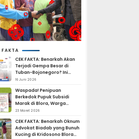
 FAKTA
CEK FAKTA: Benarkah Akan
Terjadi Gempa Besar di
Tuban-Bojonegoro? Ini
Penjelasan BMKG
16 Juni 2026
Waspada! Penipuan
Berkedok Pupuk Subsidi
Marak di Blora, Warga
Diminta Hati-hati
23 Maret 2026
CEK FAKTA: Benarkah Oknum
Advokat Biadab yang Bunuh
Kucing di Kridosono Blora