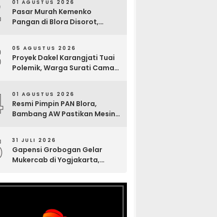
2
01 AGUSTUS 2026
Pasar Murah Kemenko
Pangan di Blora Disorot,
Muncul Sosialisasi Nama
Caleg di Lokasi Kegiatan
3
05 AGUSTUS 2026
Proyek Dakel Karangjati Tuai
Polemik, Warga Surati Camat
Blora dan Tembuskan ke
Inspektorat hingga Sekda
4
01 AGUSTUS 2026
Resmi Pimpin PAN Blora,
Bambang AW Pastikan Mesin
Partai Bergerak Solid hingga
Tingkat TPS
5
31 JULI 2026
Gapensi Grobogan Gelar
Mukercab di Yogjakarta,
Tingkatkan Kekompakan
Anggota