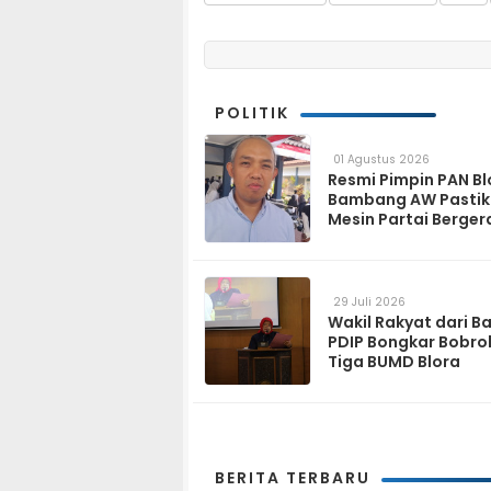
POLITIK
01 Agustus 2026
Resmi Pimpin PAN Bl
Bambang AW Pasti
Mesin Partai Berger
Solid hingga Tingka
29 Juli 2026
Wakil Rakyat dari B
PDIP Bongkar Bobro
Tiga BUMD Blora
BERITA TERBARU