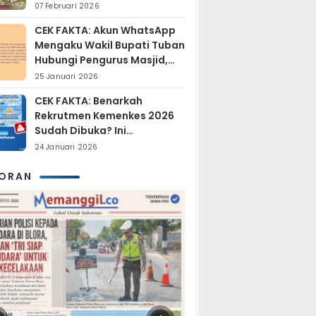
Sudah Resmi Jadi
07 Februari 2026
Tersangka?
CEK FAKTA: Akun WhatsApp
Mengaku Wakil Bupati Tuban
Hubungi Pengurus Masjid,
Dipastikan Hoaks
25 Januari 2026
CEK FAKTA: Benarkah
Rekrutmen Kemenkes 2026
Sudah Dibuka? Ini
Penjelasan Resmi BKN
24 Januari 2026
KORAN