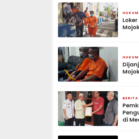
HUKUM 
Loker
Mojok
HUKUM 
Dijan
Mojok
BERITA
Pemka
Pengu
di Me