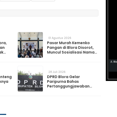
01 Agustus 2026
ora,
Pasar Murah Kemenko
kan
Pangan di Blora Disorot,
ak
Muncul Sosialisasi Nama
t TPS
Caleg di Lokasi Kegiatan
28 Juli 2026
anteng
DPRD Blora Gelar
knya
Paripurna Bahas
Pertanggungjawaban
APBD 2025 hingga
Perubahan Propemperda
2026