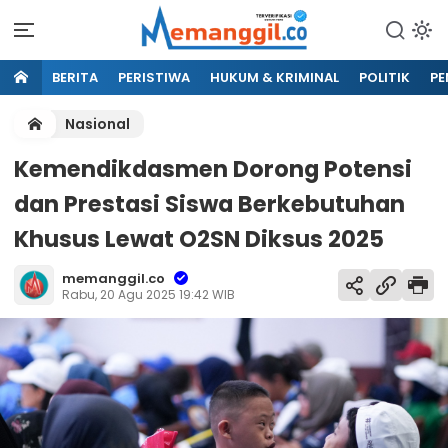
BERITA
PERISTIWA
HUKUM & KRIMINAL
POLITIK
PE
Nasional
Kemendikdasmen Dorong Potensi
dan Prestasi Siswa Berkebutuhan
Khusus Lewat O2SN Diksus 2025
memanggil.co
Rabu, 20 Agu 2025 19:42 WIB