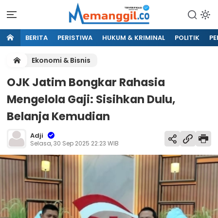
BERITA
PERISTIWA
HUKUM & KRIMINAL
POLITIK
PE
Ekonomi & Bisnis
OJK Jatim Bongkar Rahasia
Mengelola Gaji: Sisihkan Dulu,
Belanja Kemudian
Adji
Selasa, 30 Sep 2025 22:23 WIB