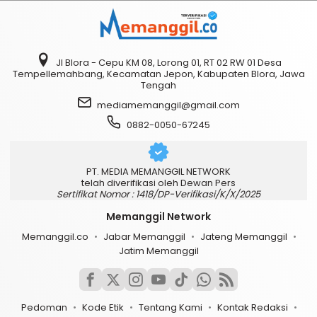
Jl Blora - Cepu KM 08, Lorong 01, RT 02 RW 01 Desa
Tempellemahbang, Kecamatan Jepon, Kabupaten Blora, Jawa
Tengah
mediamemanggil@gmail.com
0882-0050-67245
PT. MEDIA MEMANGGIL NETWORK
telah diverifikasi oleh Dewan Pers
Sertifikat Nomor : 1418/DP-Verifikasi/K/X/2025
Memanggil Network
Memanggil.co
Jabar Memanggil
Jateng Memanggil
Jatim Memanggil
Pedoman
Kode Etik
Tentang Kami
Kontak Redaksi