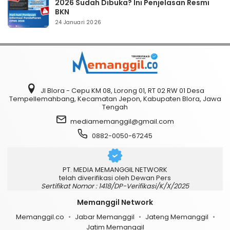
2026 Sudah Dibuka? Ini Penjelasan Resmi
BKN
24 Januari 2026
Jl Blora - Cepu KM 08, Lorong 01, RT 02 RW 01 Desa
Tempellemahbang, Kecamatan Jepon, Kabupaten Blora, Jawa
Tengah
mediamemanggil@gmail.com
0882-0050-67245
PT. MEDIA MEMANGGIL NETWORK
telah diverifikasi oleh Dewan Pers
Sertifikat Nomor : 1418/DP-Verifikasi/K/X/2025
Memanggil Network
Memanggil.co
Jabar Memanggil
Jateng Memanggil
Jatim Memanggil