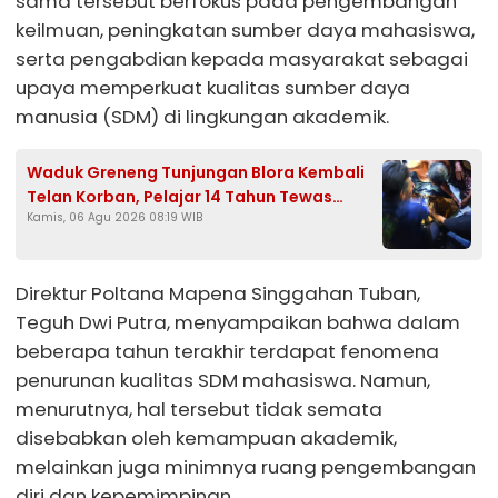
sama tersebut berfokus pada pengembangan
keilmuan, peningkatan sumber daya mahasiswa,
serta pengabdian kepada masyarakat sebagai
upaya memperkuat kualitas sumber daya
manusia (SDM) di lingkungan akademik.
Waduk Greneng Tunjungan Blora Kembali
Telan Korban, Pelajar 14 Tahun Tewas
Kamis, 06 Agu 2026 08:19 WIB
Tenggelam Saat Mencari Ikan
Direktur Poltana Mapena Singgahan Tuban,
Teguh Dwi Putra, menyampaikan bahwa dalam
beberapa tahun terakhir terdapat fenomena
penurunan kualitas SDM mahasiswa. Namun,
menurutnya, hal tersebut tidak semata
disebabkan oleh kemampuan akademik,
melainkan juga minimnya ruang pengembangan
diri dan kepemimpinan.