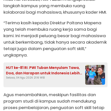
langkah kampus yang membuka ruang
kolaborasi bagi mahasiswa, khususnya kader HMI.
“Terima kasih kepada Direktur Poltana Mapena
yang telah membuka ruang kerja sama bagi
kami. Ini menjadi peluang besar bagi mahasiswa
untuk berkembang, tidak hanya secara akademik
tetapi juga dalam penguatan soft skill,”
ungkapnya.
HUT ke-81 RI: PWI Tuban Menyulam Tawa,
Doa, dan Harapan untuk Indonesia Lebih
Selasa, 04 Agu 2026 21:16 WIB
Baik
Agus menambahkan, meskipun fasilitas dan
program studi di kampus sudah mendukung
proses pembelajaran, penguatan soft skill tetap