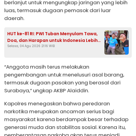
berlanjut untuk mengungkap jaringan yang lebih
luas, termasuk dugaan pemasok dari luar
daerah.
HUT ke-81 RI: PWI Tuban Menyulam Tawa,
Doa, dan Harapan untuk Indonesia Lebih
Selasa, 04 Agu 2026 21:16 WIB
Baik
“Anggota masih terus melakukan
pengembangan untuk menelusuri asal barang,
termasuk dugaan pasokan yang berasal dari
Surabaya,” ungkap AKBP Alaiddin.
Kapolres menegaskan bahwa peredaran
narkotika merupakan ancaman serius bagi
masyarakat karena berdampak besar terhadap
generasi muda dan stabilitas sosial. Karena itu,
pemberantasan narkoba akan terus menjadi