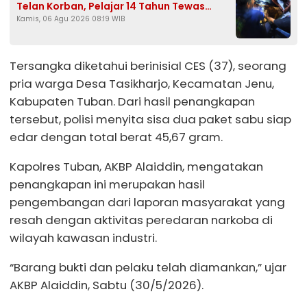
Telan Korban, Pelajar 14 Tahun Tewas
Kamis, 06 Agu 2026 08:19 WIB
Tenggelam Saat Mencari Ikan
Tersangka diketahui berinisial CES (37), seorang
pria warga Desa Tasikharjo, Kecamatan Jenu,
Kabupaten Tuban. Dari hasil penangkapan
tersebut, polisi menyita sisa dua paket sabu siap
edar dengan total berat 45,67 gram.
Kapolres Tuban, AKBP Alaiddin, mengatakan
penangkapan ini merupakan hasil
pengembangan dari laporan masyarakat yang
resah dengan aktivitas peredaran narkoba di
wilayah kawasan industri.
“Barang bukti dan pelaku telah diamankan,” ujar
AKBP Alaiddin, Sabtu (30/5/2026).