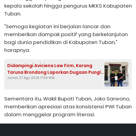
kepala sekolah hingga pengurus MKKS Kabupaten
Tuban.
"Semoga kegiatan ini berjalan lancar dan
memberikan dampak positif yang berkelanjutan
bagi dunia pendidikan di Kabupaten Tuban,"
harapnya.
Didampingi Aviciena Law Firm, Karang
Taruna Brondong Laporkan Dugaan Pungli
Jumat, 07 Agu 2026 17:59 WIB
Kades Brengkok ke Kejari Lamongan
Sementara itu, Wakil Bupati Tuban, Joko Sarwono,
memberikan apresiasi atas konsistensi PWI Tuban
dalam menggelar program literasi.