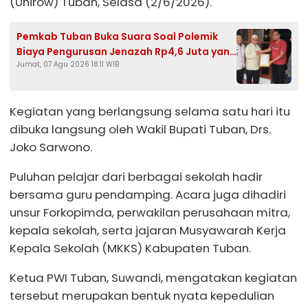
(Unirow) Tuban, Selasa (2/6/2026).
Pemkab Tuban Buka Suara Soal Polemik
Biaya Pengurusan Jenazah Rp4,6 Juta yang
Jumat, 07 Agu 2026 18:11 WIB
Ramai di Media Sosial
Kegiatan yang berlangsung selama satu hari itu
dibuka langsung oleh Wakil Bupati Tuban, Drs.
Joko Sarwono.
Puluhan pelajar dari berbagai sekolah hadir
bersama guru pendamping. Acara juga dihadiri
unsur Forkopimda, perwakilan perusahaan mitra,
kepala sekolah, serta jajaran Musyawarah Kerja
Kepala Sekolah (MKKS) Kabupaten Tuban.
Ketua PWI Tuban, Suwandi, mengatakan kegiatan
tersebut merupakan bentuk nyata kepedulian