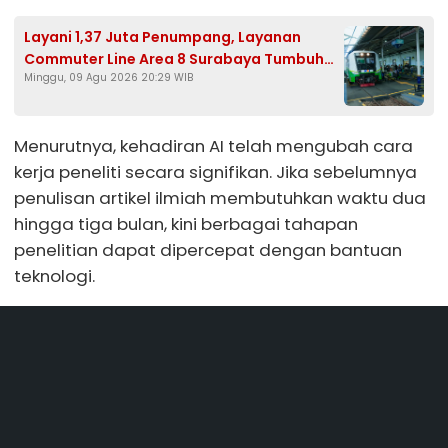
Layani 1,37 Juta Penumpang, Layanan
Commuter Line Area 8 Surabaya Tumbuh
Minggu, 09 Agu 2026 20:29 WIB
9%
Menurutnya, kehadiran AI telah mengubah cara
kerja peneliti secara signifikan. Jika sebelumnya
penulisan artikel ilmiah membutuhkan waktu dua
hingga tiga bulan, kini berbagai tahapan
penelitian dapat dipercepat dengan bantuan
teknologi.