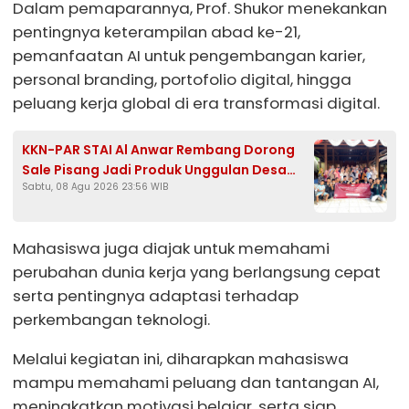
Dalam pemaparannya, Prof. Shukor menekankan
pentingnya keterampilan abad ke-21,
pemanfaatan AI untuk pengembangan karier,
personal branding, portofolio digital, hingga
peluang kerja global di era transformasi digital.
KKN-PAR STAI Al Anwar Rembang Dorong
Sale Pisang Jadi Produk Unggulan Desa
Sabtu, 08 Agu 2026 23:56 WIB
Bondol Bojonegoro
Mahasiswa juga diajak untuk memahami
perubahan dunia kerja yang berlangsung cepat
serta pentingnya adaptasi terhadap
perkembangan teknologi.
Melalui kegiatan ini, diharapkan mahasiswa
mampu memahami peluang dan tantangan AI,
meningkatkan motivasi belajar, serta siap