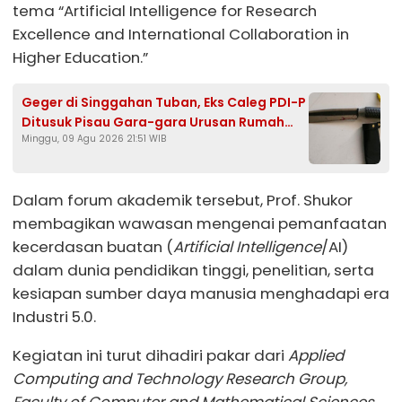
tema “Artificial Intelligence for Research
Excellence and International Collaboration in
Higher Education.”
Geger di Singgahan Tuban, Eks Caleg PDI-P
Ditusuk Pisau Gara-gara Urusan Rumah
Minggu, 09 Agu 2026 21:51 WIB
Tangga
Dalam forum akademik tersebut, Prof. Shukor
membagikan wawasan mengenai pemanfaatan
kecerdasan buatan (
Artificial Intelligence
/AI)
dalam dunia pendidikan tinggi, penelitian, serta
kesiapan sumber daya manusia menghadapi era
Industri 5.0.
Kegiatan ini turut dihadiri pakar dari
Applied
Computing and Technology Research Group,
Faculty of Computer and Mathematical Sciences