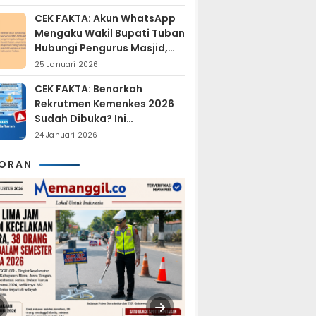
Tersangka?
CEK FAKTA: Akun WhatsApp
Mengaku Wakil Bupati Tuban
Hubungi Pengurus Masjid,
Dipastikan Hoaks
25 Januari 2026
CEK FAKTA: Benarkah
Rekrutmen Kemenkes 2026
Sudah Dibuka? Ini
Penjelasan Resmi BKN
24 Januari 2026
KORAN