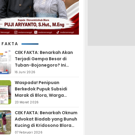
 FAKTA
CEK FAKTA: Benarkah Akan
Terjadi Gempa Besar di
Tuban-Bojonegoro? Ini
Penjelasan BMKG
16 Juni 2026
Waspada! Penipuan
Berkedok Pupuk Subsidi
Marak di Blora, Warga
Diminta Hati-hati
23 Maret 2026
CEK FAKTA: Benarkah Oknum
Advokat Biadab yang Bunuh
Kucing di Kridosono Blora
Sudah Resmi Jadi
07 Februari 2026