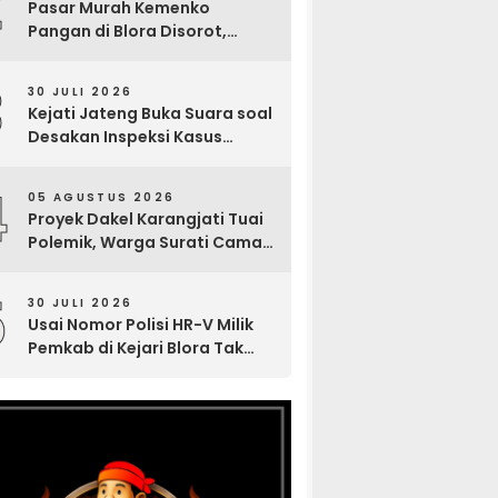
2
Pasar Murah Kemenko
Pangan di Blora Disorot,
Muncul Sosialisasi Nama
Caleg di Lokasi Kegiatan
3
30 JULI 2026
Kejati Jateng Buka Suara soal
Desakan Inspeksi Kasus
Tuntutan 6 Bulan Tragedi
Maut Sumur Minyak Blora
4
05 AGUSTUS 2026
Proyek Dakel Karangjati Tuai
Polemik, Warga Surati Camat
Blora dan Tembuskan ke
Inspektorat hingga Sekda
5
30 JULI 2026
Usai Nomor Polisi HR-V Milik
Pemkab di Kejari Blora Tak
Terlacak, Gus Anief: Fasilitas
Negara Harus Terbuka ke
Publik