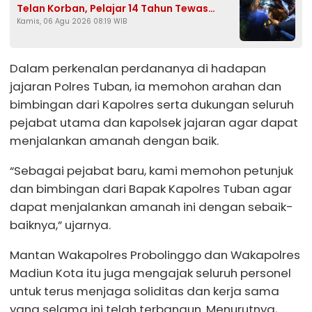
Telan Korban, Pelajar 14 Tahun Tewas
Kamis, 06 Agu 2026 08:19 WIB
Tenggelam Saat Mencari Ikan
Dalam perkenalan perdananya di hadapan
jajaran Polres Tuban, ia memohon arahan dan
bimbingan dari Kapolres serta dukungan seluruh
pejabat utama dan kapolsek jajaran agar dapat
menjalankan amanah dengan baik.
“Sebagai pejabat baru, kami memohon petunjuk
dan bimbingan dari Bapak Kapolres Tuban agar
dapat menjalankan amanah ini dengan sebaik-
baiknya,” ujarnya.
Mantan Wakapolres Probolinggo dan Wakapolres
Madiun Kota itu juga mengajak seluruh personel
untuk terus menjaga soliditas dan kerja sama
yang selama ini telah terbangun. Menurutnya,