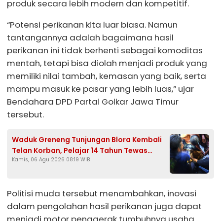
produk secara lebih modern dan kompetitif.
“Potensi perikanan kita luar biasa. Namun
tantangannya adalah bagaimana hasil
perikanan ini tidak berhenti sebagai komoditas
mentah, tetapi bisa diolah menjadi produk yang
memiliki nilai tambah, kemasan yang baik, serta
mampu masuk ke pasar yang lebih luas,” ujar
Bendahara DPD Partai Golkar Jawa Timur
tersebut.
Waduk Greneng Tunjungan Blora Kembali
Telan Korban, Pelajar 14 Tahun Tewas
Kamis, 06 Agu 2026 08:19 WIB
Tenggelam Saat Mencari Ikan
Politisi muda tersebut menambahkan, inovasi
dalam pengolahan hasil perikanan juga dapat
menjadi motor penggerak tumbuhnya usaha