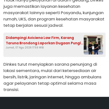
Tidak hanya pelayanan di dalam gedung, Dinkes
juga memastikan layanan kesehatan
masyarakat lainnya seperti Posyandu, kunjungan
rumah, UKS, dan program kesehatan masyarakat
tetap berjalan sesuai jadwal.
Didampingi Aviciena Law Firm, Karang
Taruna Brondong Laporkan Dugaan Pungli
Jumat, 07 Agu 2026 17:59 WIB
Kades Brengkok ke Kejari Lamongan
Dinkes turut menyiapkan sarana penunjang di
lokasi sementara, mulai dari ketersediaan air
bersih, listrik, jaringan internet, hingga ambulans
agar pelayanan tetap optimal selama masa
transisi.