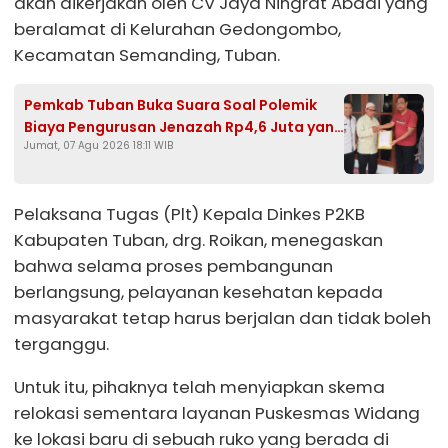
akan dikerjakan oleh CV Jaya Ningrat Abadi yang
beralamat di Kelurahan Gedongombo,
Kecamatan Semanding, Tuban.
Pemkab Tuban Buka Suara Soal Polemik
Biaya Pengurusan Jenazah Rp4,6 Juta yang
Jumat, 07 Agu 2026 18:11 WIB
Ramai di Media Sosial
Pelaksana Tugas (Plt) Kepala Dinkes P2KB
Kabupaten Tuban, drg. Roikan, menegaskan
bahwa selama proses pembangunan
berlangsung, pelayanan kesehatan kepada
masyarakat tetap harus berjalan dan tidak boleh
terganggu.
Untuk itu, pihaknya telah menyiapkan skema
relokasi sementara layanan Puskesmas Widang
ke lokasi baru di sebuah ruko yang berada di