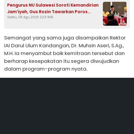
Pengurus NU Sulawesi Soroti Kemandirian
Jam’iyah, Gus Rozin Tawarkan Poros
Sabtu, 08 Agu 2026 22:11 WIB
Tengah hingga Penguatan Pesantren
Semangat yang sama juga disampaikan Rektor
IAI Darul Ulum Kandangan, Dr. Muhsin Aseri, S.Ag.,
M.H. Ia menyambut baik kemitraan tersebut dan
berharap kesepakatan itu segera diwujudkan
dalam program-program nyata.