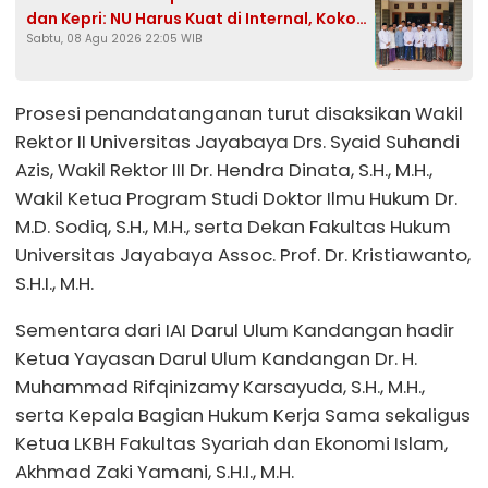
dan Kepri: NU Harus Kuat di Internal, Kokoh
Sabtu, 08 Agu 2026 22:05 WIB
di Pesantren, Kritis ke Pemerintah
Prosesi penandatanganan turut disaksikan Wakil
Rektor II Universitas Jayabaya Drs. Syaid Suhandi
Azis, Wakil Rektor III Dr. Hendra Dinata, S.H., M.H.,
Wakil Ketua Program Studi Doktor Ilmu Hukum Dr.
M.D. Sodiq, S.H., M.H., serta Dekan Fakultas Hukum
Universitas Jayabaya Assoc. Prof. Dr. Kristiawanto,
S.H.I., M.H.
Sementara dari IAI Darul Ulum Kandangan hadir
Ketua Yayasan Darul Ulum Kandangan Dr. H.
Muhammad Rifqinizamy Karsayuda, S.H., M.H.,
serta Kepala Bagian Hukum Kerja Sama sekaligus
Ketua LKBH Fakultas Syariah dan Ekonomi Islam,
Akhmad Zaki Yamani, S.H.I., M.H.