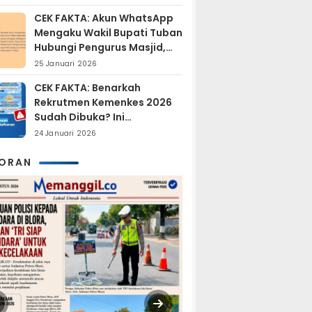
Tersangka?
CEK FAKTA: Akun WhatsApp
Mengaku Wakil Bupati Tuban
Hubungi Pengurus Masjid,
Dipastikan Hoaks
25 Januari 2026
CEK FAKTA: Benarkah
Rekrutmen Kemenkes 2026
Sudah Dibuka? Ini
Penjelasan Resmi BKN
24 Januari 2026
KORAN