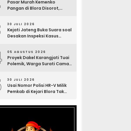
2
Pasar Murah Kemenko
Pangan di Blora Disorot,
Muncul Sosialisasi Nama
Caleg di Lokasi Kegiatan
3
30 JULI 2026
Kejati Jateng Buka Suara soal
Desakan Inspeksi Kasus
Tuntutan 6 Bulan Tragedi
Maut Sumur Minyak Blora
4
05 AGUSTUS 2026
Proyek Dakel Karangjati Tuai
Polemik, Warga Surati Camat
Blora dan Tembuskan ke
Inspektorat hingga Sekda
5
30 JULI 2026
Usai Nomor Polisi HR-V Milik
Pemkab di Kejari Blora Tak
Terlacak, Gus Anief: Fasilitas
Negara Harus Terbuka ke
Publik