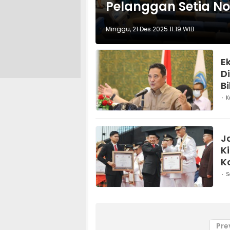
Pelanggan Setia No
Minggu, 21 Des 2025 11:19 WIB
E
D
B
K
J
K
K
S
Pre