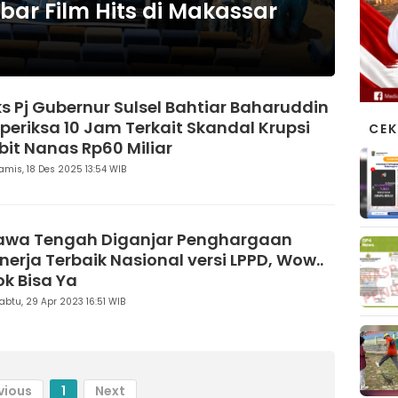
bar Film Hits di Makassar
ks Pj Gubernur Sulsel Bahtiar Baharuddin
iperiksa 10 Jam Terkait Skandal Krupsi
CEK
ibit Nanas Rp60 Miliar
amis, 18 Des 2025 13:54 WIB
awa Tengah Diganjar Penghargaan
inerja Terbaik Nasional versi LPPD, Wow..
ok Bisa Ya
abtu, 29 Apr 2023 16:51 WIB
vious
1
Next