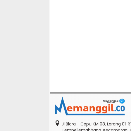
Jl Blora - Cepu KM 08, Lorong 01, 
Tempellemahbang, Kecamatan Je