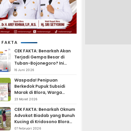
 FAKTA
CEK FAKTA: Benarkah Akan
Terjadi Gempa Besar di
Tuban-Bojonegoro? Ini
Penjelasan BMKG
16 Juni 2026
Waspada! Penipuan
Berkedok Pupuk Subsidi
Marak di Blora, Warga
Diminta Hati-hati
23 Maret 2026
CEK FAKTA: Benarkah Oknum
Advokat Biadab yang Bunuh
Kucing di Kridosono Blora
Sudah Resmi Jadi
07 Februari 2026