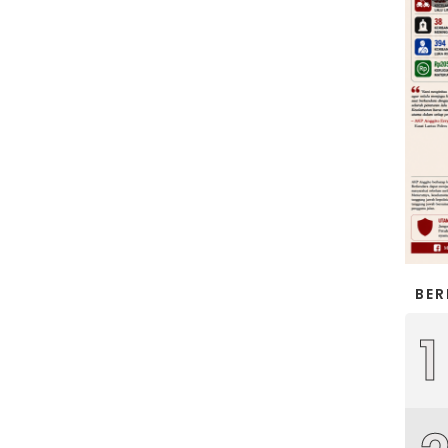
BER
1