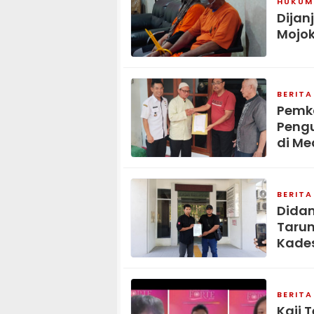
HUKUM 
Dijan
Mojok
BERITA
Pemka
Pengu
di Me
BERITA
Didam
Tarun
Kades
BERITA
Kaji 