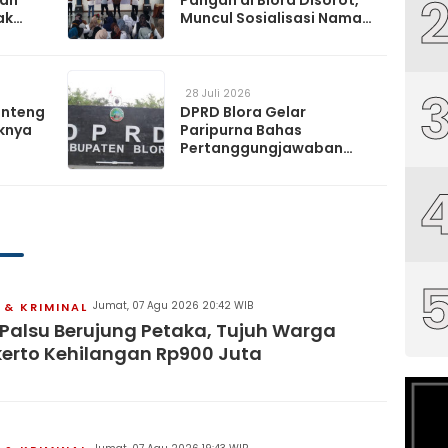
kan
Pangan di Blora Disorot,
ak
Muncul Sosialisasi Nama
t TPS
Caleg di Lokasi Kegiatan
28 Juli 2026
anteng
DPRD Blora Gelar
knya
Paripurna Bahas
Pertanggungjawaban
APBD 2025 hingga
Perubahan Propemperda
2026
Jumat, 07 Agu 2026 20:42 WIB
& KRIMINAL
 Palsu Berujung Petaka, Tujuh Warga
erto Kehilangan Rp900 Juta