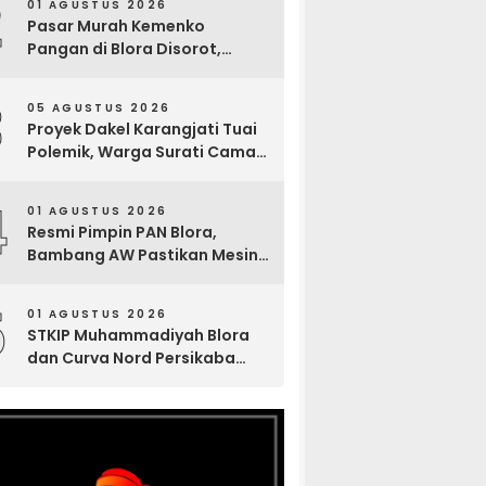
2
01 AGUSTUS 2026
Pasar Murah Kemenko
Pangan di Blora Disorot,
Muncul Sosialisasi Nama
Caleg di Lokasi Kegiatan
3
05 AGUSTUS 2026
Proyek Dakel Karangjati Tuai
Polemik, Warga Surati Camat
Blora dan Tembuskan ke
Inspektorat hingga Sekda
4
01 AGUSTUS 2026
Resmi Pimpin PAN Blora,
Bambang AW Pastikan Mesin
Partai Bergerak Solid hingga
Tingkat TPS
5
01 AGUSTUS 2026
STKIP Muhammadiyah Blora
dan Curva Nord Persikaba
Ajak Mahasiswa Bangun
Literasi Lewat Zine