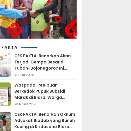
 FAKTA
CEK FAKTA: Benarkah Akan
Terjadi Gempa Besar di
Tuban-Bojonegoro? Ini
Penjelasan BMKG
16 Juni 2026
Waspada! Penipuan
Berkedok Pupuk Subsidi
Marak di Blora, Warga
Diminta Hati-hati
23 Maret 2026
CEK FAKTA: Benarkah Oknum
Advokat Biadab yang Bunuh
Kucing di Kridosono Blora