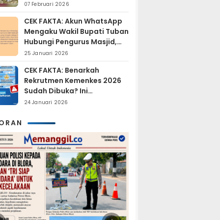
Sudah Resmi Jadi
07 Februari 2026
Tersangka?
CEK FAKTA: Akun WhatsApp
Mengaku Wakil Bupati Tuban
Hubungi Pengurus Masjid,
Dipastikan Hoaks
25 Januari 2026
CEK FAKTA: Benarkah
Rekrutmen Kemenkes 2026
Sudah Dibuka? Ini
Penjelasan Resmi BKN
24 Januari 2026
KORAN