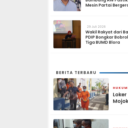
Bambang AW Pasti
Mesin Partai Berger
Solid hingga Tingka
29 Juli 2026
Wakil Rakyat dari B
PDIP Bongkar Bobro
Tiga BUMD Blora
BERITA TERBARU
HUKUM 
Loker
Mojok