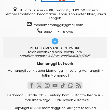
Jl Blora - Cepu KM 08, Lorong 01, RT 02 RW 01 Desa
Tempellemahbang, Kecamatan Jepon, Kabupaten Blora, Jawa
Tengah
mediamemanggil@gmail.com
0882-0050-67245
PT. MEDIA MEMANGGIL NETWORK
telah diverifikasi oleh Dewan Pers
Sertifikat Nomor : 1418/DP-Verifikasi/K/X/2025
Memanggil Network
Memanggil.co
Jabar Memanggil
Jateng Memanggil
Jatim Memanggil
Pedoman
Kode Etik
Tentang Kami
Kontak Redaksi
Jurnalisme Warga
Hak Jawab & Koreksi
Copyright © 2026 memanggil.co. All rights reserved.