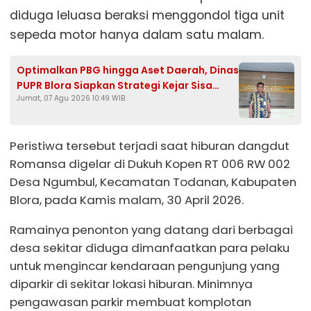
diduga leluasa beraksi menggondol tiga unit
sepeda motor hanya dalam satu malam.
Optimalkan PBG hingga Aset Daerah, Dinas
PUPR Blora Siapkan Strategi Kejar Sisa
Jumat, 07 Agu 2026 10:49 WIB
Target PAD Rp557 Juta
Peristiwa tersebut terjadi saat hiburan dangdut
Romansa digelar di Dukuh Kopen RT 006 RW 002
Desa Ngumbul, Kecamatan Todanan, Kabupaten
Blora, pada Kamis malam, 30 April 2026.
Ramainya penonton yang datang dari berbagai
desa sekitar diduga dimanfaatkan para pelaku
untuk mengincar kendaraan pengunjung yang
diparkir di sekitar lokasi hiburan. Minimnya
pengawasan parkir membuat komplotan