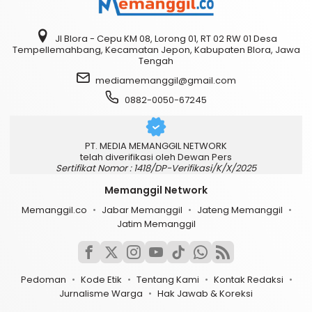
Jl Blora - Cepu KM 08, Lorong 01, RT 02 RW 01 Desa
Tempellemahbang, Kecamatan Jepon, Kabupaten Blora, Jawa
Tengah
mediamemanggil@gmail.com
0882-0050-67245
PT. MEDIA MEMANGGIL NETWORK
telah diverifikasi oleh Dewan Pers
Sertifikat Nomor : 1418/DP-Verifikasi/K/X/2025
Memanggil Network
Memanggil.co
Jabar Memanggil
Jateng Memanggil
Jatim Memanggil
Pedoman
Kode Etik
Tentang Kami
Kontak Redaksi
Jurnalisme Warga
Hak Jawab & Koreksi