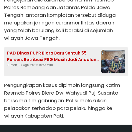
Polres Rembang dan Jatanras Polda Jawa
Tengah lantaran komplotan tersebut diduga
merupakan jaringan curanmor lintas daerah
yang telah berulang kali beraksi di sejumlah
wilayah Jawa Tengah.
PAD Dinas PUPR Blora Baru Sentuh 55
Persen, Retribusi PBG Masih Jadi Andalan
Jumat, 07 Agu 2026 10:43 WIB
Kejar Target Rp1,25 Miliar
Pengungkapan kasus dipimpin langsung Katim
Resmob Polres Blora Dwi Wahyudi Puji Susanto
bersama tim gabungan. Polisi melakukan
pelacakan terhadap para pelaku hingga ke
wilayah Kabupaten Pati.