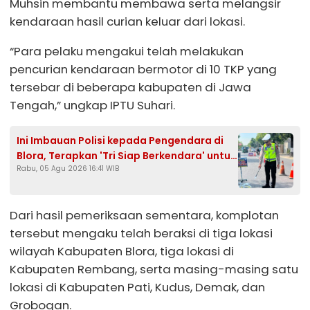
Muhsin membantu membawa serta melangsir
kendaraan hasil curian keluar dari lokasi.
“Para pelaku mengakui telah melakukan
pencurian kendaraan bermotor di 10 TKP yang
tersebar di beberapa kabupaten di Jawa
Tengah,” ungkap IPTU Suhari.
Ini Imbauan Polisi kepada Pengendara di
Blora, Terapkan 'Tri Siap Berkendara' untuk
Rabu, 05 Agu 2026 16:41 WIB
Cegah Kecelakaan
Dari hasil pemeriksaan sementara, komplotan
tersebut mengaku telah beraksi di tiga lokasi
wilayah Kabupaten Blora, tiga lokasi di
Kabupaten Rembang, serta masing-masing satu
lokasi di Kabupaten Pati, Kudus, Demak, dan
Grobogan.