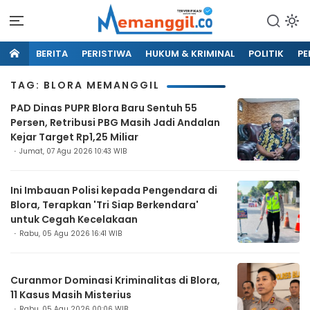
BERITA
PERISTIWA
HUKUM & KRIMINAL
POLITIK
PE
TAG: BLORA MEMANGGIL
PAD Dinas PUPR Blora Baru Sentuh 55
Persen, Retribusi PBG Masih Jadi Andalan
Kejar Target Rp1,25 Miliar
Jumat, 07 Agu 2026 10:43 WIB
Ini Imbauan Polisi kepada Pengendara di
Blora, Terapkan 'Tri Siap Berkendara'
untuk Cegah Kecelakaan
Rabu, 05 Agu 2026 16:41 WIB
Curanmor Dominasi Kriminalitas di Blora,
11 Kasus Masih Misterius
Rabu, 05 Agu 2026 00:06 WIB