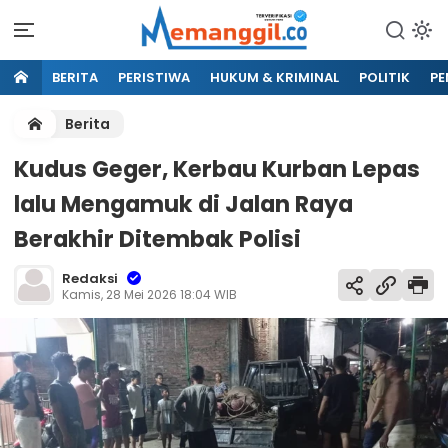
BERITA
PERISTIWA
HUKUM & KRIMINAL
POLITIK
PE
Berita
Kudus Geger, Kerbau Kurban Lepas
lalu Mengamuk di Jalan Raya
Berakhir Ditembak Polisi
Redaksi
Kamis, 28 Mei 2026 18:04 WIB