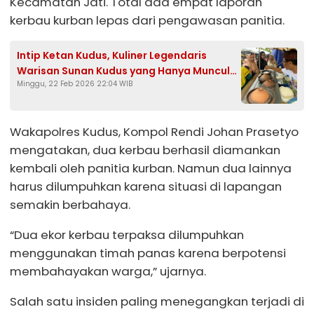
Kecamatan Jati. Total ada empat laporan
kerbau kurban lepas dari pengawasan panitia.
Intip Ketan Kudus, Kuliner Legendaris
Warisan Sunan Kudus yang Hanya Muncul
Minggu, 22 Feb 2026 22:04 WIB
Saat Ramadan
Wakapolres Kudus, Kompol Rendi Johan Prasetyo
mengatakan, dua kerbau berhasil diamankan
kembali oleh panitia kurban. Namun dua lainnya
harus dilumpuhkan karena situasi di lapangan
semakin berbahaya.
“Dua ekor kerbau terpaksa dilumpuhkan
menggunakan timah panas karena berpotensi
membahayakan warga,” ujarnya.
Salah satu insiden paling menegangkan terjadi di