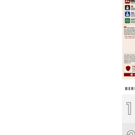
BER
1