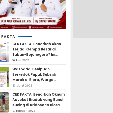
 FAKTA
CEK FAKTA: Benarkah Akan
Terjadi Gempa Besar di
Tuban-Bojonegoro? Ini
Penjelasan BMKG
16 Juni 2026
Waspada! Penipuan
Berkedok Pupuk Subsidi
Marak di Blora, Warga
Diminta Hati-hati
23 Maret 2026
CEK FAKTA: Benarkah Oknum
Advokat Biadab yang Bunuh
Kucing di Kridosono Blora
Sudah Resmi Jadi
07 Februari 2026