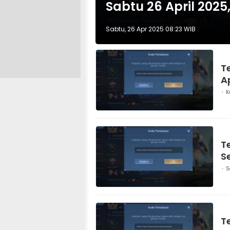
Sabtu 26 April 2025
Sabtu, 26 Apr 2025 08:23 WIB
T
A
K
T
S
S
T