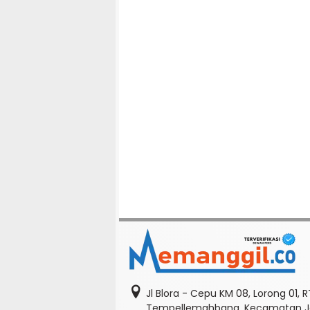
Jl Blora - Cepu KM 08, Lorong 01, 
Tempellemahbang, Kecamatan Je