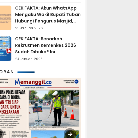
Tersangka?
CEK FAKTA: Akun WhatsApp
Mengaku Wakil Bupati Tuban
Hubungi Pengurus Masjid,
Dipastikan Hoaks
25 Januari 2026
CEK FAKTA: Benarkah
Rekrutmen Kemenkes 2026
Sudah Dibuka? Ini
Penjelasan Resmi BKN
24 Januari 2026
KORAN