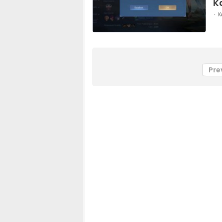
K
K
Pre