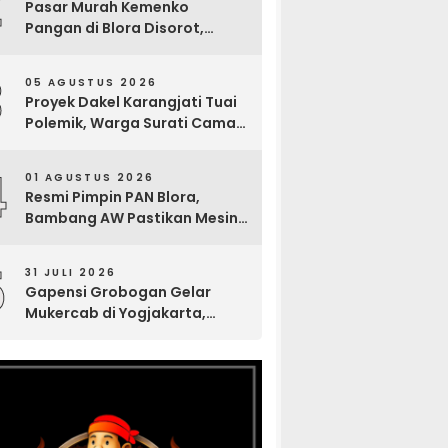
2
Pasar Murah Kemenko
Pangan di Blora Disorot,
Muncul Sosialisasi Nama
Caleg di Lokasi Kegiatan
3
05 AGUSTUS 2026
Proyek Dakel Karangjati Tuai
Polemik, Warga Surati Camat
Blora dan Tembuskan ke
Inspektorat hingga Sekda
4
01 AGUSTUS 2026
Resmi Pimpin PAN Blora,
Bambang AW Pastikan Mesin
Partai Bergerak Solid hingga
Tingkat TPS
5
31 JULI 2026
Gapensi Grobogan Gelar
Mukercab di Yogjakarta,
Tingkatkan Kekompakan
Anggota