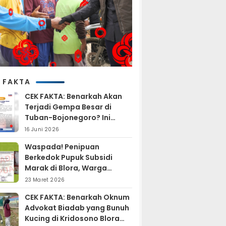
 FAKTA
CEK FAKTA: Benarkah Akan
Terjadi Gempa Besar di
Tuban-Bojonegoro? Ini
Penjelasan BMKG
16 Juni 2026
Waspada! Penipuan
Berkedok Pupuk Subsidi
Marak di Blora, Warga
Diminta Hati-hati
23 Maret 2026
CEK FAKTA: Benarkah Oknum
Advokat Biadab yang Bunuh
Kucing di Kridosono Blora