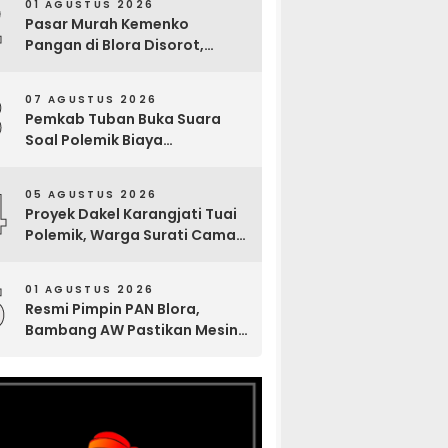
2
01 AGUSTUS 2026
Pasar Murah Kemenko
Pangan di Blora Disorot,
Muncul Sosialisasi Nama
Caleg di Lokasi Kegiatan
3
07 AGUSTUS 2026
Pemkab Tuban Buka Suara
Soal Polemik Biaya
Pengurusan Jenazah Rp4,6
Juta yang Ramai di Media
4
05 AGUSTUS 2026
Sosial
Proyek Dakel Karangjati Tuai
Polemik, Warga Surati Camat
Blora dan Tembuskan ke
Inspektorat hingga Sekda
5
01 AGUSTUS 2026
Resmi Pimpin PAN Blora,
Bambang AW Pastikan Mesin
Partai Bergerak Solid hingga
Tingkat TPS