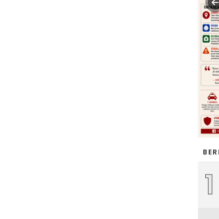
BER
1