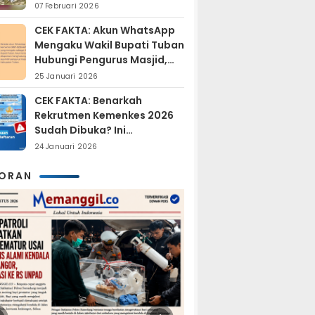
Sudah Resmi Jadi
07 Februari 2026
Tersangka?
CEK FAKTA: Akun WhatsApp
Mengaku Wakil Bupati Tuban
Hubungi Pengurus Masjid,
Dipastikan Hoaks
25 Januari 2026
CEK FAKTA: Benarkah
Rekrutmen Kemenkes 2026
Sudah Dibuka? Ini
Penjelasan Resmi BKN
24 Januari 2026
KORAN