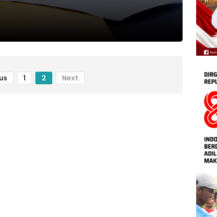
us
1
2
Next