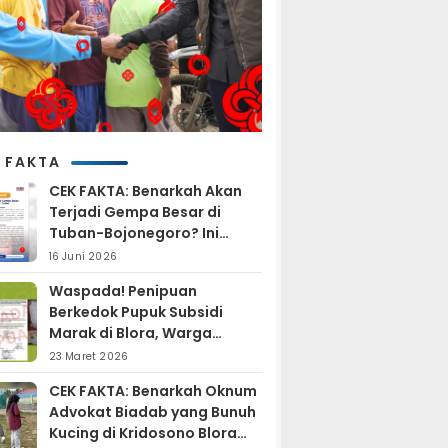
 FAKTA
CEK FAKTA: Benarkah Akan
Terjadi Gempa Besar di
Tuban-Bojonegoro? Ini
Penjelasan BMKG
16 Juni 2026
Waspada! Penipuan
Berkedok Pupuk Subsidi
Marak di Blora, Warga
Diminta Hati-hati
23 Maret 2026
CEK FAKTA: Benarkah Oknum
Advokat Biadab yang Bunuh
Kucing di Kridosono Blora