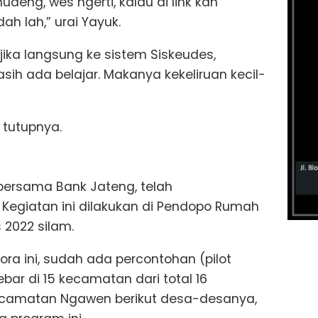
eng, wes ngerti, kalau di link kan
ah lah,” urai Yayuk.
 jika langsung ke sistem Siskeudes,
ih ada belajar. Makanya kekeliruan kecil-
” tutupnya.
bersama Bank Jateng, telah
egiatan ini dilakukan di Pendopo Rumah
 2022 silam.
ra ini, sudah ada percontohan (pilot
ebar di 15 kecamatan dari total 16
camatan Ngawen berikut desa-desanya,