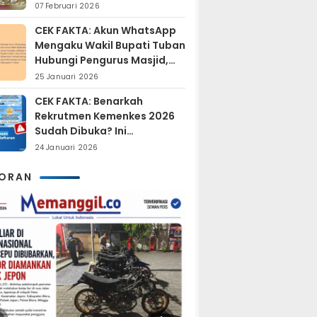
Sudah Resmi Jadi
07 Februari 2026
Tersangka?
CEK FAKTA: Akun WhatsApp
Mengaku Wakil Bupati Tuban
Hubungi Pengurus Masjid,
Dipastikan Hoaks
25 Januari 2026
CEK FAKTA: Benarkah
Rekrutmen Kemenkes 2026
Sudah Dibuka? Ini
Penjelasan Resmi BKN
24 Januari 2026
KORAN