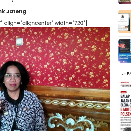
nk Jateng
" align="aligncenter" width="720"]
E-