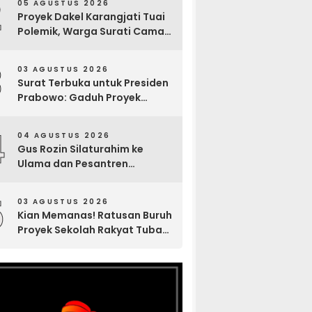
2
05 AGUSTUS 2026
Sosial
Proyek Dakel Karangjati Tuai
Polemik, Warga Surati Camat
Blora dan Tembuskan ke
Inspektorat hingga Sekda
3
03 AGUSTUS 2026
Surat Terbuka untuk Presiden
Prabowo: Gaduh Proyek
Sekolah Rakyat Tuban
4
04 AGUSTUS 2026
Gus Rozin Silaturahim ke
Ulama dan Pesantren
Yogyakarta, Perkuat Ukhuwah
Sambut Abad Kedua NU
5
03 AGUSTUS 2026
Kian Memanas! Ratusan Buruh
Proyek Sekolah Rakyat Tuban
Mogok Kerja, Protes Upah
Tertunggak Hampir Sebulan