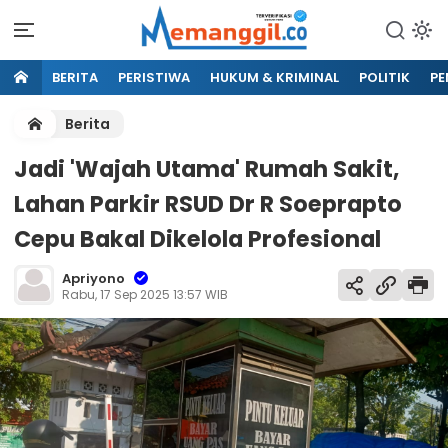
BERITA
PERISTIWA
HUKUM & KRIMINAL
POLITIK
PE
Berita
Jadi 'Wajah Utama' Rumah Sakit,
Lahan Parkir RSUD Dr R Soeprapto
Cepu Bakal Dikelola Profesional
Apriyono
Rabu, 17 Sep 2025 13:57 WIB