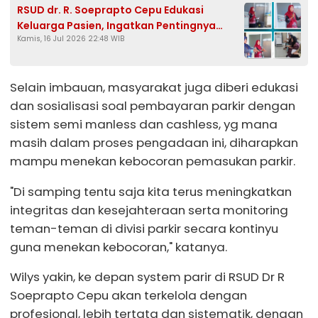
RSUD dr. R. Soeprapto Cepu Edukasi
Keluarga Pasien, Ingatkan Pentingnya
Kamis, 16 Jul 2026 22:48 WIB
Minum Obat Sesuai Aturan
Selain imbauan, masyarakat juga diberi edukasi
dan sosialisasi soal pembayaran parkir dengan
sistem semi manless dan cashless, yg mana
masih dalam proses pengadaan ini, diharapkan
mampu menekan kebocoran pemasukan parkir.
"Di samping tentu saja kita terus meningkatkan
integritas dan kesejahteraan serta monitoring
teman-teman di divisi parkir secara kontinyu
guna menekan kebocoran," katanya.
Wilys yakin, ke depan system parir di RSUD Dr R
Soeprapto Cepu akan terkelola dengan
profesional, lebih tertata dan sistematik, dengan