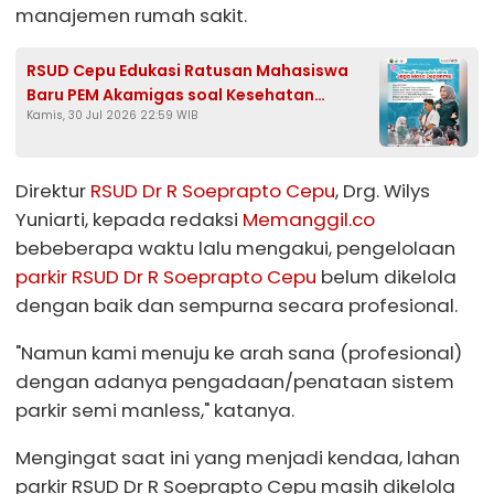
manajemen rumah sakit.
RSUD Cepu Edukasi Ratusan Mahasiswa
Baru PEM Akamigas soal Kesehatan
Kamis, 30 Jul 2026 22:59 WIB
Reproduksi dan Bahaya Seks Bebas
Direktur
RSUD Dr R Soeprapto Cepu
, Drg. Wilys
Yuniarti, kepada redaksi
Memanggil.co
bebeberapa waktu lalu mengakui, pengelolaan
parkir RSUD Dr R Soeprapto Cepu
belum dikelola
dengan baik dan sempurna secara profesional.
"Namun kami menuju ke arah sana (profesional)
dengan adanya pengadaan/penataan sistem
parkir semi manless," katanya.
Mengingat saat ini yang menjadi kendaa, lahan
parkir RSUD Dr R Soeprapto Cepu masih dikelola