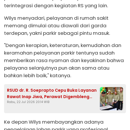
terintegrasi dengan kegiatan RS yang lain.
Wilys menyadari, pelayanan di rumah sakit
memang dimulai atau diawali dari garda
terdepan, yakni parkir sebagai pintu masuk.
"Dengan kerapian, keteraturan, kemudahan dan
keramahan pelayanan parkir tentunya sudah
memberikan rasa nyaman dan keyakinan bahwa
pelayana selanjutnya pun akan sama atau
bahkan lebih baik," katanya.
RSUD dr. R. Soeprapto Cepu Buka Layanan
Rawat Inap Jiwa, Perawat Digembleng
Rabu, 22 Jul 2026 20:14 WIB
Psikiater dan Psikolog Klinis
Ke depan Wilys membayangkan adanya
pengelolaan lahan parkir yang profesional