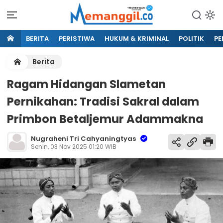
BERITA
PERISTIWA
HUKUM & KRIMINAL
POLITIK
PE
Berita
Ragam Hidangan Slametan
Pernikahan: Tradisi Sakral dalam
Primbon Betaljemur Adammakna
Nugraheni Tri Cahyaningtyas
Senin, 03 Nov 2025 01:20 WIB