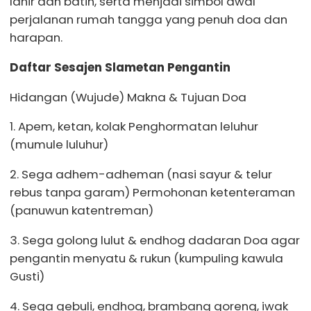
lahir dan batin, serta menjadi simbol awal
perjalanan rumah tangga yang penuh doa dan
harapan.
Daftar Sesajen Slametan Pengantin
Hidangan (Wujude) Makna & Tujuan Doa
1. Apem, ketan, kolak Penghormatan leluhur
(mumule luluhur)
2. Sega adhem-adheman (nasi sayur & telur
rebus tanpa garam) Permohonan ketenteraman
(panuwun katentreman)
3. Sega golong lulut & endhog dadaran Doa agar
pengantin menyatu & rukun (kumpuling kawula
Gusti)
4. Sega gebuli, endhog, brambang goreng, iwak