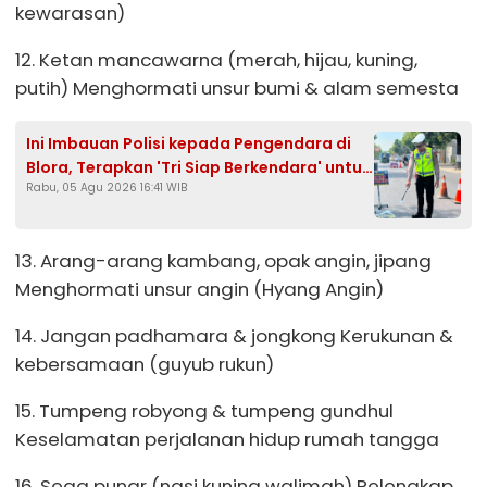
kewarasan)
12. Ketan mancawarna (merah, hijau, kuning,
putih) Menghormati unsur bumi & alam semesta
Ini Imbauan Polisi kepada Pengendara di
Blora, Terapkan 'Tri Siap Berkendara' untuk
Rabu, 05 Agu 2026 16:41 WIB
Cegah Kecelakaan
13. Arang-arang kambang, opak angin, jipang
Menghormati unsur angin (Hyang Angin)
14. Jangan padhamara & jongkong Kerukunan &
kebersamaan (guyub rukun)
15. Tumpeng robyong & tumpeng gundhul
Keselamatan perjalanan hidup rumah tangga
16. Sega punar (nasi kuning walimah) Pelengkap