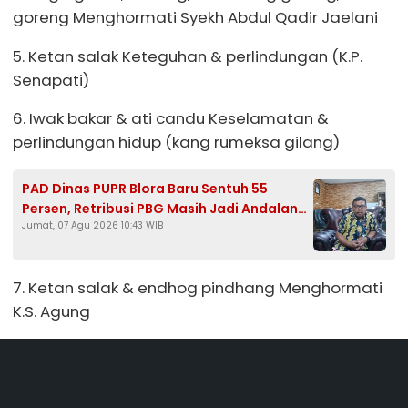
goreng Menghormati Syekh Abdul Qadir Jaelani
5. Ketan salak Keteguhan & perlindungan (K.P.
Senapati)
6. Iwak bakar & ati candu Keselamatan &
perlindungan hidup (kang rumeksa gilang)
PAD Dinas PUPR Blora Baru Sentuh 55
Persen, Retribusi PBG Masih Jadi Andalan
Jumat, 07 Agu 2026 10:43 WIB
Kejar Target Rp1,25 Miliar
7. Ketan salak & endhog pindhang Menghormati
K.S. Agung