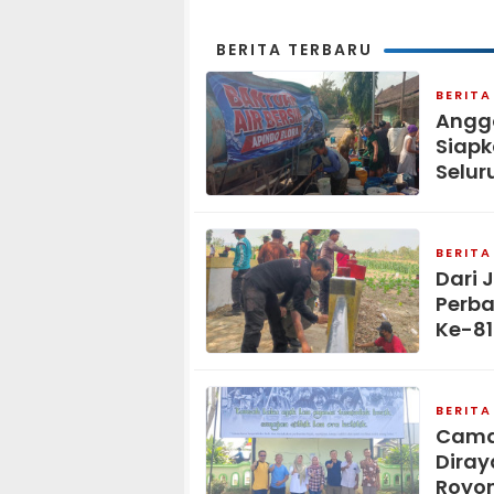
BERITA TERBARU
BERITA
Anggo
Siapk
Selur
BERITA
Dari 
Perba
Ke-8
BERITA
Camat
Diray
Royon