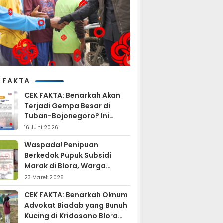
 FAKTA
CEK FAKTA: Benarkah Akan
Terjadi Gempa Besar di
Tuban-Bojonegoro? Ini
Penjelasan BMKG
16 Juni 2026
Waspada! Penipuan
Berkedok Pupuk Subsidi
Marak di Blora, Warga
Diminta Hati-hati
23 Maret 2026
CEK FAKTA: Benarkah Oknum
Advokat Biadab yang Bunuh
Kucing di Kridosono Blora