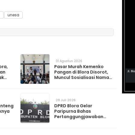
l
unesa
01 Agustus 2026
ora,
Pasar Murah Kemenko
kan
Pangan di Blora Disorot,
ak
Muncul Sosialisasi Nama
t TPS
Caleg di Lokasi Kegiatan
28 Juli 2026
anteng
DPRD Blora Gelar
knya
Paripurna Bahas
Pertanggungjawaban
APBD 2025 hingga
Perubahan Propemperda
2026