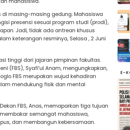
kan mahasiswa.
 di masing-masing gedung. Mahasiswa
isi presensi sesuai program studi (prodi),
pan. Jadi, tidak ada antrean khusus
lam keterangan resminya, Selasa , 2 Juni
i tinggi dari jajaran pimpinan fakultas.
eni (FBS), Syafi’ul Anam, mengungkapkan,
E-
Joglo FBS merupakan wujud kehadiran
lam mendukung fisik dan mental
Dekan FBS, Anas, memaparkan tiga tujuan
itu membakar semangat mahasiswa,
mpus, dan membangun kebersamaan.