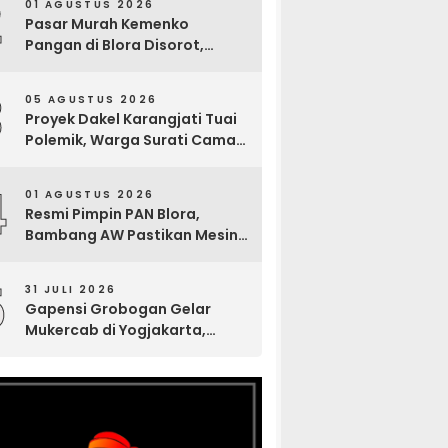
2
01 AGUSTUS 2026
Pasar Murah Kemenko
Pangan di Blora Disorot,
Muncul Sosialisasi Nama
Caleg di Lokasi Kegiatan
3
05 AGUSTUS 2026
Proyek Dakel Karangjati Tuai
Polemik, Warga Surati Camat
Blora dan Tembuskan ke
Inspektorat hingga Sekda
4
01 AGUSTUS 2026
Resmi Pimpin PAN Blora,
Bambang AW Pastikan Mesin
Partai Bergerak Solid hingga
Tingkat TPS
5
31 JULI 2026
Gapensi Grobogan Gelar
Mukercab di Yogjakarta,
Tingkatkan Kekompakan
Anggota