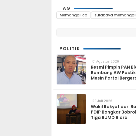
TAG
Memanggil.co
surabaya memanggi
POLITIK
01 Agustus 2026
Resmi Pimpin PAN Bl
Bambang AW Pasti
Mesin Partai Berger
Solid hingga Tingka
29 Juli 2026
Wakil Rakyat dari B
PDIP Bongkar Bobro
Tiga BUMD Blora