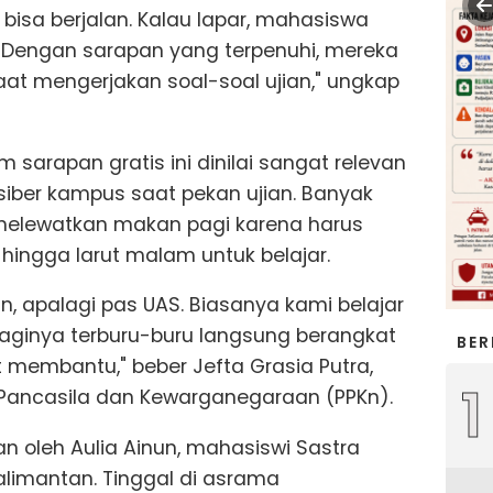
ak bisa berjalan. Kalau lapar, mahasiswa
us. Dengan sarapan yang terpenuhi, mereka
saat mengerjakan soal-soal ujian," ungkap
sarapan gratis ini dinilai sangat relevan
iber kampus saat pekan ujian. Banyak
elewatkan makan pagi karena harus
hingga larut malam untuk belajar.
n, apalagi pas UAS. Biasanya kami belajar
aginya terburu-buru langsung berangkat
BER
at membantu," beber Jefta Grasia Putra,
1
Pancasila dan Kewarganegaraan (PPKn).
n oleh Aulia Ainun, mahasiswi Sastra
alimantan. Tinggal di asrama