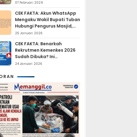
Sudah Resmi Jadi
07 Februari 2026
Tersangka?
CEK FAKTA: Akun WhatsApp
Mengaku Wakil Bupati Tuban
Hubungi Pengurus Masjid,
Dipastikan Hoaks
25 Januari 2026
CEK FAKTA: Benarkah
Rekrutmen Kemenkes 2026
Sudah Dibuka? Ini
Penjelasan Resmi BKN
24 Januari 2026
KORAN