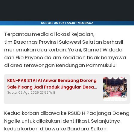
SCROLL UNTUK LANJUT MEMBACA
Terpantau media di lokasi kejadian,
tim Basarnas Provinsi Sulawesi Selatan berhasil
menemukan dua korban. Yakni, Slamet Widodo
dan Eko Priyono dalam keadaan tidak bernyawa
di area terowongan Bendungan Pammukulu.
KKN-PAR STAI Al Anwar Rembang Dorong
Sale Pisang Jadi Produk Unggulan Desa
Sabtu, 08 Agu 2026 23:56 WIB
Bondol Bojonegoro
Kedua korban dibawa ke RSUD H Padjonga Daeng
Ngalle untuk dilakukan identifikasi. Selanjutnya
kedua korban dibawa ke Bandara Sultan