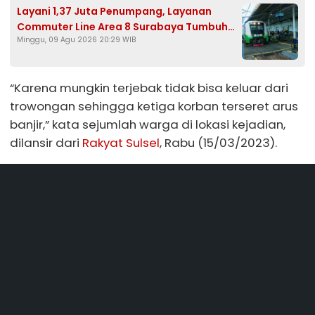
Layani 1,37 Juta Penumpang, Layanan
Commuter Line Area 8 Surabaya Tumbuh
Minggu, 09 Agu 2026 20:29 WIB
9%
“Karena mungkin terjebak tidak bisa keluar dari
trowongan sehingga ketiga korban terseret arus
banjir,” kata sejumlah warga di lokasi kejadian,
dilansir dari
Rakyat Sulsel
, Rabu (15/03/2023).