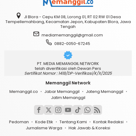
Jl Blora - Cepu KM 08, Lorong 01, RT 02 RW 01 Desa
Tempellemahbang, Kecamatan Jepon, Kabupaten Blora, Jawa
Tengah
mediamemanggil@gmail.com
0882-0050-67245
PT. MEDIA MEMANGGIL NETWORK
telah diverifikasi oleh Dewan Pers
Sertifikat Nomor : 1418/DP-Verifikasi/K/X/2025
Memanggil Network
Memanggil.co
Jabar Memanggil
Jateng Memanggil
Jatim Memanggil
Pedoman
Kode Etik
Tentang Kami
Kontak Redaksi
Jurnalisme Warga
Hak Jawab & Koreksi