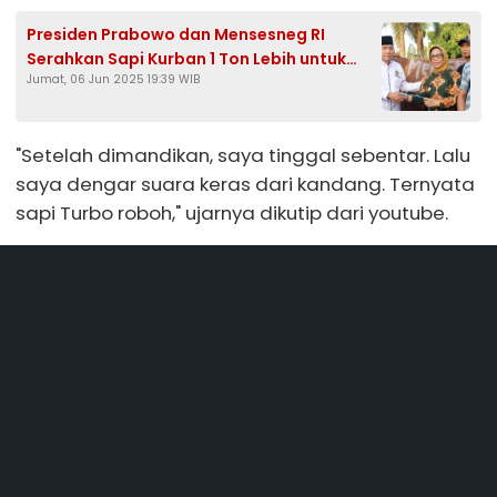
Presiden Prabowo dan Mensesneg RI
Serahkan Sapi Kurban 1 Ton Lebih untuk
Jumat, 06 Jun 2025 19:39 WIB
Warga Blora
"Setelah dimandikan, saya tinggal sebentar. Lalu
saya dengar suara keras dari kandang. Ternyata
sapi Turbo roboh," ujarnya dikutip dari youtube.