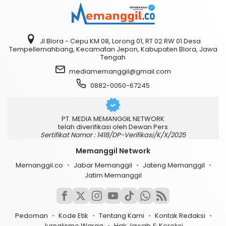
Jl Blora - Cepu KM 08, Lorong 01, RT 02 RW 01 Desa
Tempellemahbang, Kecamatan Jepon, Kabupaten Blora, Jawa
Tengah
mediamemanggil@gmail.com
0882-0050-67245
PT. MEDIA MEMANGGIL NETWORK
telah diverifikasi oleh Dewan Pers
Sertifikat Nomor : 1418/DP-Verifikasi/K/X/2025
Memanggil Network
Memanggil.co
Jabar Memanggil
Jateng Memanggil
Jatim Memanggil
Pedoman
Kode Etik
Tentang Kami
Kontak Redaksi
Jurnalisme Warga
Hak Jawab & Koreksi