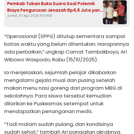
Pemkab Tuban Buka Suara Soal Polemik
Biaya Pengurusan Jenazah Rp4,6 Juta yang
Jumat, 07 Agu 2026 18:11 WIB
Ramai di Media Sosial
“Operasional (SPPG) ditutup sementara sampai
batas waktu yang belum ditentukan. Harapannya
ada perbaikan,” ungkap Camat Tambakboyo, Ari
Wibowo Waspodo, Rabu (15/10/2025).
Ia menjelaskan, sejumlah pelajar dikabarkan
mengalami gejala mual dan pusing setelah
makan menu nasi goreng dari program MBG di
sekolahnya. Para siswa tersebut kemudian
dilarikan ke Puskesmas setempat untuk
mendapatkan penanganan medis.
“Tadi malam sudah pulang, dan kondisinya
sudah sehat,” tambah Ari panggilan akrabnya.