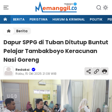
BERITA
PERISTIWA
HUKUM & KRIMINAL
POLITIK
PE
Berita
Dapur SPPG di Tuban Ditutup Buntut
Pelajar Tambakboyo Keracunan
Nasi Goreng
Redaksi
Rabu, 15 Okt 2025 21:08 WIB