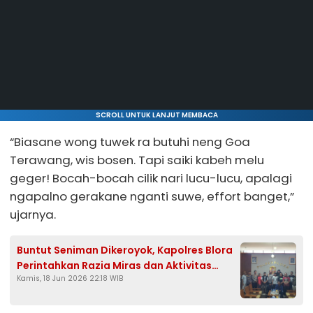
SCROLL UNTUK LANJUT MEMBACA
“Biasane wong tuwek ra butuhi neng Goa
Terawang, wis bosen. Tapi saiki kabeh melu
geger! Bocah-bocah cilik nari lucu-lucu, apalagi
ngapalno gerakane nganti suwe, effort banget,”
ujarnya.
Buntut Seniman Dikeroyok, Kapolres Blora
Perintahkan Razia Miras dan Aktivitas
Kamis, 18 Jun 2026 22:18 WIB
Menyimpang di Desa Tutup