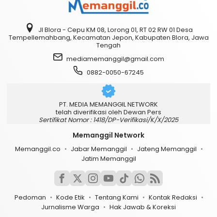
Jl Blora - Cepu KM 08, Lorong 01, RT 02 RW 01 Desa
Tempellemahbang, Kecamatan Jepon, Kabupaten Blora, Jawa
Tengah
mediamemanggil@gmail.com
0882-0050-67245
PT. MEDIA MEMANGGIL NETWORK
telah diverifikasi oleh Dewan Pers
Sertifikat Nomor : 1418/DP-Verifikasi/K/X/2025
Memanggil Network
Memanggil.co
Jabar Memanggil
Jateng Memanggil
Jatim Memanggil
Pedoman
Kode Etik
Tentang Kami
Kontak Redaksi
Jurnalisme Warga
Hak Jawab & Koreksi