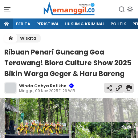
BERITA
PERISTIWA
HUKUM & KRIMINAL
POLITIK
PE
Wisata
Ribuan Penari Guncang Goa
Terawang! Blora Culture Show 2025
Bikin Warga Geger & Haru Bareng
Winda Cahya Rofikho
Minggu, 09 Nov 2025 11:26 WIB