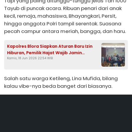
Tapi yang paling ditunggu-tunggu jelas Tari 1000
Tayub di puncak acara. Ribuan penari dari anak
kecil, remaja, mahasiswa, Bhayangkari, Persit,
hingga anggota Polri tampil serentak. Suasana
pecah campur antara meriah, bangga, dan haru.
Kapolres Blora Siapkan Aturan Baru Izin
Hiburan, Pemilik Hajat Wajib Jamin
Kamis, 18 Jun 2026 22:54 WIB
Keamanan Pekerja Seni
Salah satu warga Ketileng, Lina Mufida, bilang
kalau vibe-nya beda banget dari biasanya.