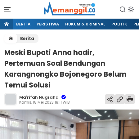
BERITA
PERISTIWA
HUKUM & KRIMINAL
POLITIK
PE
Berita
Meski Bupati Anna hadir,
Pertemuan Soal Bendungan
Karangnongko Bojonegoro Belum
Temui Solusi
Ma'rifah Nugraha
Kamis, 18 Mei 2023 18:11 WIB