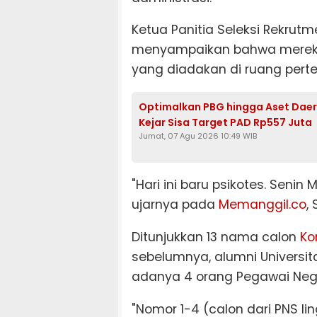
Ketua Panitia Seleksi Rekrut
menyampaikan bahwa mereka 
yang diadakan di ruang pert
Optimalkan PBG hingga Aset Daera
Kejar Sisa Target PAD Rp557 Juta
Jumat, 07 Agu 2026 10:49 WIB
"Hari ini baru psikotes. Seni
ujarnya pada
Memanggil.co
,
Ditunjukkan 13 nama calon
Ko
sebelumnya, alumni Universi
adanya 4 orang Pegawai Neger
"Nomor 1-4 (calon dari PNS li