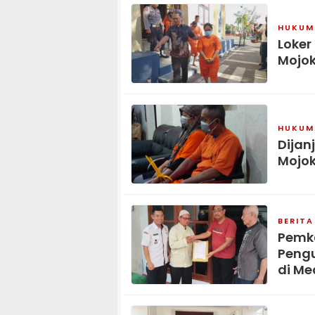
HUKUM 
Loker
Mojok
HUKUM 
Dijan
Mojok
BERITA
Pemka
Pengu
di Me