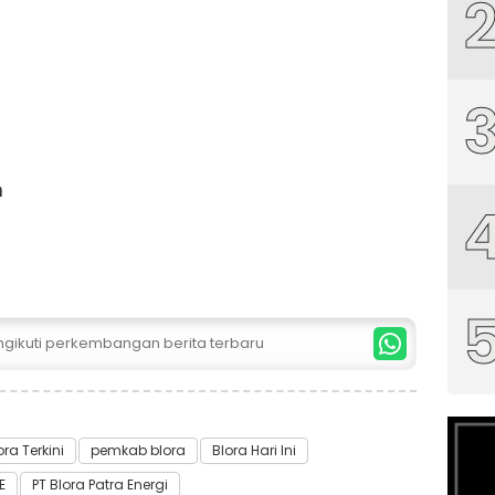
h
ngikuti perkembangan berita terbaru
ora Terkini
pemkab blora
Blora Hari Ini
E
PT Blora Patra Energi