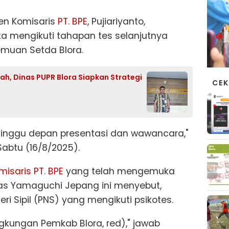
men Komisaris
PT. BPE
, Pujiariyanto,
mengikuti tahapan tes selanjutnya
emuan Setda Blora.
h, Dinas PUPR Blora Siapkan Strategi
CEK
n Minggu depan presentasi dan wawancara,"
 Sabtu (16/8/2025).
misaris PT. BPE
yang telah mengemuka
tas Yamaguchi Jepang ini menyebut,
i Sipil (PNS) yang mengikuti psikotes.
ngkungan Pemkab Blora, red)," jawab