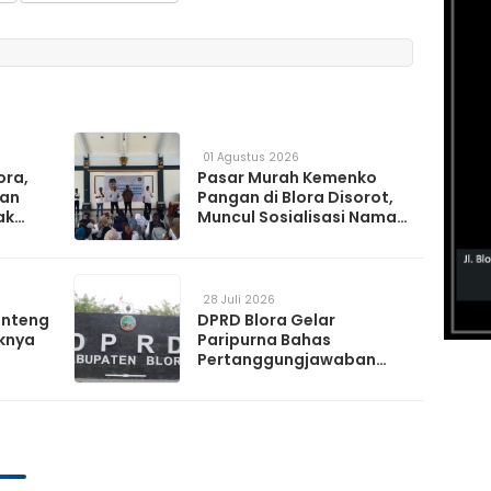
01 Agustus 2026
ora,
Pasar Murah Kemenko
kan
Pangan di Blora Disorot,
ak
Muncul Sosialisasi Nama
t TPS
Caleg di Lokasi Kegiatan
28 Juli 2026
anteng
DPRD Blora Gelar
knya
Paripurna Bahas
Pertanggungjawaban
APBD 2025 hingga
Perubahan Propemperda
2026