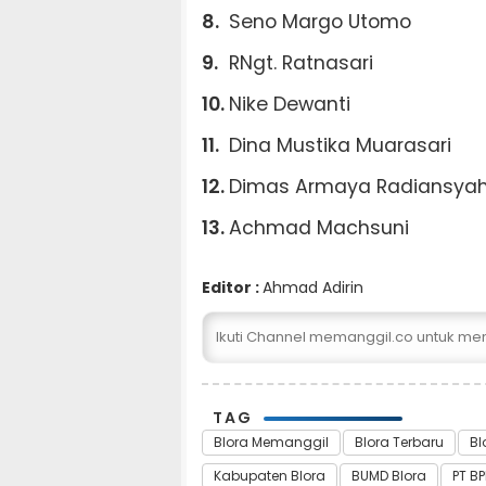
Seno Margo Utomo
RNgt. Ratnasari
Nike Dewanti
Dina Mustika Muarasari
Dimas Armaya Radiansya
Achmad Machsuni
Editor :
Ahmad Adirin
Ikuti Channel memanggil.co untuk me
TAG
Blora Memanggil
Blora Terbaru
Bl
Kabupaten Blora
BUMD Blora
PT BP