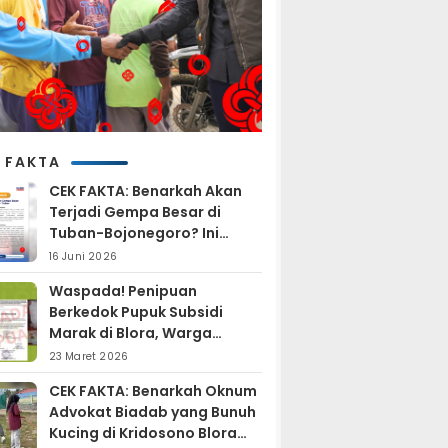
 FAKTA
CEK FAKTA: Benarkah Akan
Terjadi Gempa Besar di
Tuban-Bojonegoro? Ini
Penjelasan BMKG
16 Juni 2026
Waspada! Penipuan
Berkedok Pupuk Subsidi
Marak di Blora, Warga
Diminta Hati-hati
23 Maret 2026
CEK FAKTA: Benarkah Oknum
Advokat Biadab yang Bunuh
Kucing di Kridosono Blora