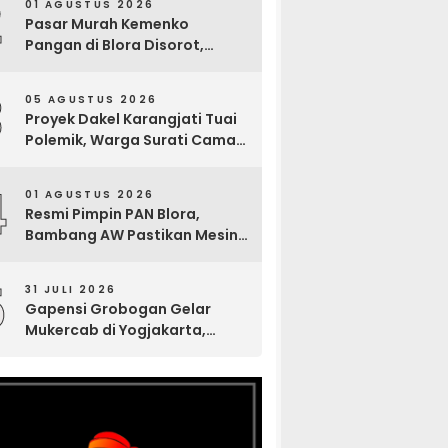
2
01 AGUSTUS 2026
Pasar Murah Kemenko
Pangan di Blora Disorot,
Muncul Sosialisasi Nama
Caleg di Lokasi Kegiatan
3
05 AGUSTUS 2026
Proyek Dakel Karangjati Tuai
Polemik, Warga Surati Camat
Blora dan Tembuskan ke
Inspektorat hingga Sekda
4
01 AGUSTUS 2026
Resmi Pimpin PAN Blora,
Bambang AW Pastikan Mesin
Partai Bergerak Solid hingga
Tingkat TPS
5
31 JULI 2026
Gapensi Grobogan Gelar
Mukercab di Yogjakarta,
Tingkatkan Kekompakan
Anggota