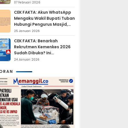
Sudah Resmi Jadi
07 Februari 2026
Tersangka?
CEK FAKTA: Akun WhatsApp
Mengaku Wakil Bupati Tuban
Hubungi Pengurus Masjid,
Dipastikan Hoaks
25 Januari 2026
CEK FAKTA: Benarkah
Rekrutmen Kemenkes 2026
Sudah Dibuka? Ini
Penjelasan Resmi BKN
24 Januari 2026
KORAN