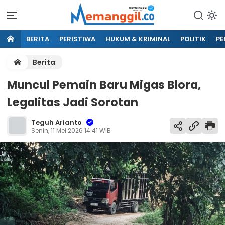
BERITA
PERISTIWA
HUKUM & KRIMINAL
POLITIK
PE
Berita
Muncul Pemain Baru Migas Blora,
Legalitas Jadi Sorotan
Teguh Arianto
Senin, 11 Mei 2026 14:41 WIB