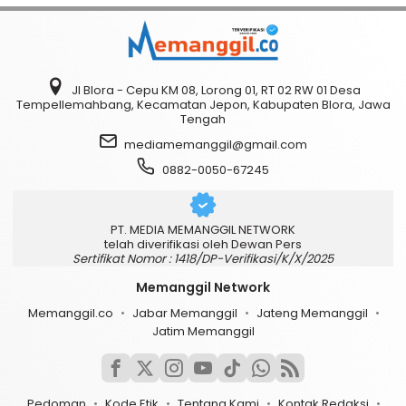
Jl Blora - Cepu KM 08, Lorong 01, RT 02 RW 01 Desa
Tempellemahbang, Kecamatan Jepon, Kabupaten Blora, Jawa
Tengah
mediamemanggil@gmail.com
0882-0050-67245
PT. MEDIA MEMANGGIL NETWORK
telah diverifikasi oleh Dewan Pers
Sertifikat Nomor : 1418/DP-Verifikasi/K/X/2025
Memanggil Network
Memanggil.co
Jabar Memanggil
Jateng Memanggil
Jatim Memanggil
Pedoman
Kode Etik
Tentang Kami
Kontak Redaksi