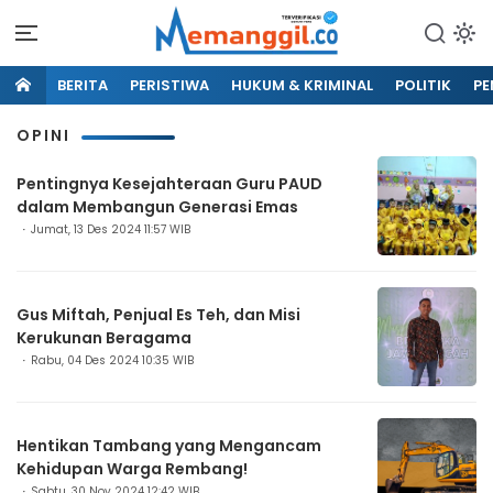
BERITA
PERISTIWA
HUKUM & KRIMINAL
POLITIK
PE
OPINI
Pentingnya Kesejahteraan Guru PAUD
dalam Membangun Generasi Emas
Jumat, 13 Des 2024 11:57 WIB
Gus Miftah, Penjual Es Teh, dan Misi
Kerukunan Beragama
Rabu, 04 Des 2024 10:35 WIB
Hentikan Tambang yang Mengancam
Kehidupan Warga Rembang!
Sabtu, 30 Nov 2024 12:42 WIB