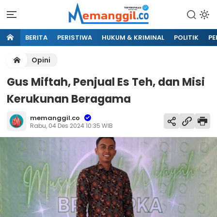
BERITA
PERISTIWA
HUKUM & KRIMINAL
POLITIK
PE
Opini
Gus Miftah, Penjual Es Teh, dan Misi
Kerukunan Beragama
memanggil.co
Rabu, 04 Des 2024 10:35 WIB