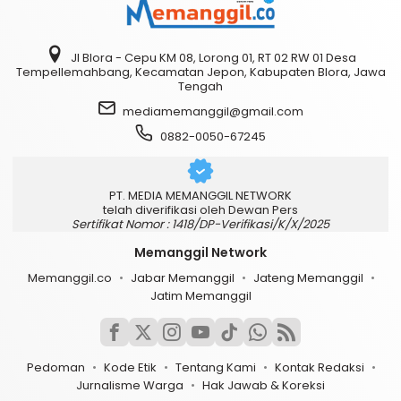
Jl Blora - Cepu KM 08, Lorong 01, RT 02 RW 01 Desa
Tempellemahbang, Kecamatan Jepon, Kabupaten Blora, Jawa
Tengah
mediamemanggil@gmail.com
0882-0050-67245
PT. MEDIA MEMANGGIL NETWORK
telah diverifikasi oleh Dewan Pers
Sertifikat Nomor : 1418/DP-Verifikasi/K/X/2025
Memanggil Network
Memanggil.co
Jabar Memanggil
Jateng Memanggil
Jatim Memanggil
Pedoman
Kode Etik
Tentang Kami
Kontak Redaksi
Jurnalisme Warga
Hak Jawab & Koreksi